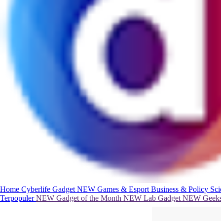
Home
Cyberlife
Gadget
NEW
Games & Esport
Business & Policy
Sc
Terpopuler
NEW
Gadget of the Month
NEW
Lab Gadget
NEW
Geeks