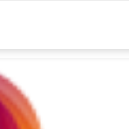
#4
iran
#5
demo
Promoted
Terakhir yang dicari
Loading...