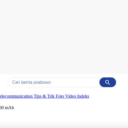
Cancel
Yang sedang ramai dicari
elecommunication
Tips & Trik
Foto
Video
Indeks
#1
gempa hari ini
.000 mAh
#2
gempa
#3
prabowo