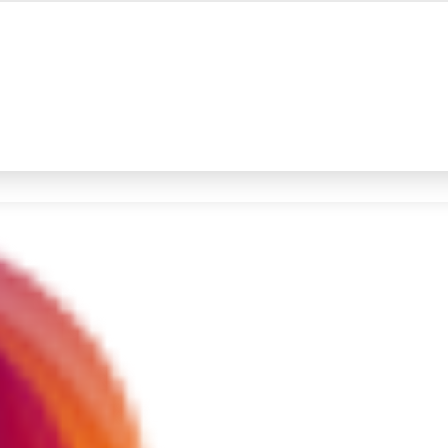
#4
iran
#5
prabowo
Promoted
Terakhir yang dicari
Loading...