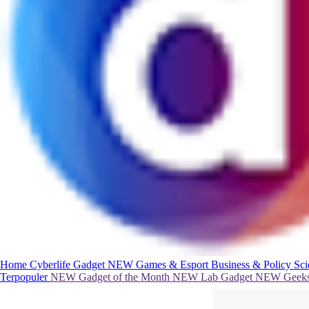
Home
Cyberlife
Gadget
NEW
Games & Esport
Business & Policy
Sc
Terpopuler
NEW
Gadget of the Month
NEW
Lab Gadget
NEW
Geeks