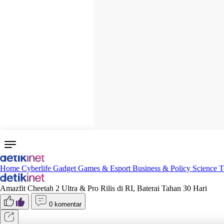
Home
Cyberlife
Gadget
Games & Esport
Business & Policy
Science
T
Amazfit Cheetah 2 Ultra & Pro Rilis di RI, Baterai Tahan 30 Hari
0 komentar