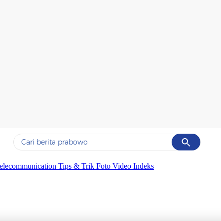
Cancel
Yang sedang ramai dicari
elecommunication
Tips & Trik
Foto
Video
Indeks
#1
gempa hari ini
#2
demo
#3
gempa