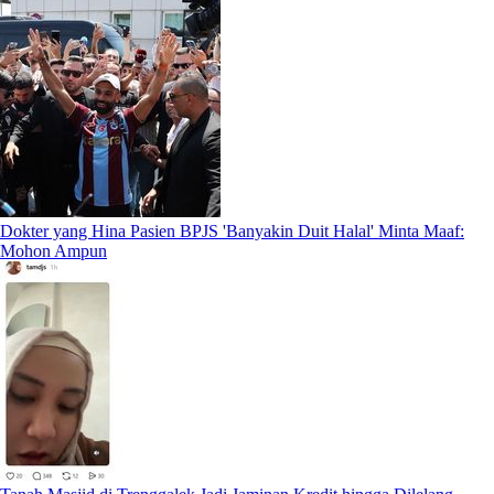
Dokter yang Hina Pasien BPJS 'Banyakin Duit Halal' Minta Maaf:
Mohon Ampun