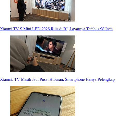
Xiaomi TV S Mini LED 2026 Rilis di RI, Layarnya Tembus 98 Inch
Xiaomi: TV Masih Jadi Pusat Hiburan, Smartphone Hanya Pelengkap