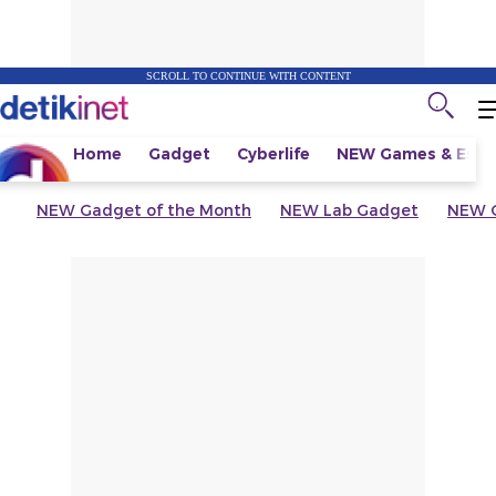
SCROLL TO CONTINUE WITH CONTENT
Home
Gadget
Cyberlife
NEW
Games & Espo
NEW
Gadget of the Month
NEW
Lab Gadget
NEW
G