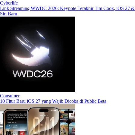
Cyberlife
Link Streaming WWDC 2026: Keynote Terakhir Tim Cook, iOS 27 &
Siri Baru
Consumer
10 Fitur Baru iOS 27 yang Wajib Dicoba di Public Beta