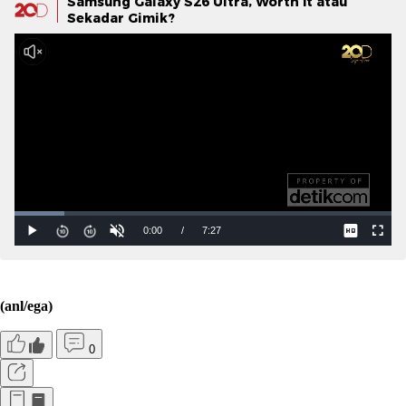
Samsung Galaxy S26 Ultra, Worth It atau
Sekadar Gimik?
(anl/ega)
0