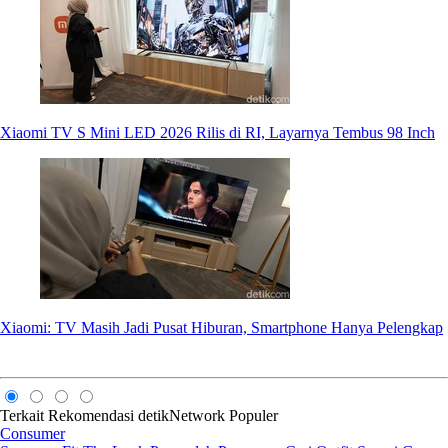
Xiaomi TV S Mini LED 2026 Rilis di RI, Layarnya Tembus 98 Inch
Xiaomi: TV Masih Jadi Pusat Hiburan, Smartphone Hanya Pelengkap
Terkait
Rekomendasi
detikNetwork
Populer
Consumer