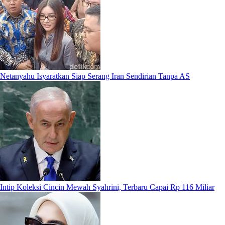
Netanyahu Isyaratkan Siap Serang Iran Sendirian Tanpa AS
Intip Koleksi Cincin Mewah Syahrini, Terbaru Capai Rp 116 Miliar