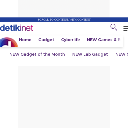
SCROLL TO CONTINUE WITH CONTENT
Home
Gadget
Cyberlife
NEW
Games & Espo
NEW
Gadget of the Month
NEW
Lab Gadget
NEW
G