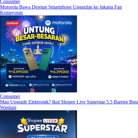
Consumer
Motorola Bawa Deretan Smartphone Unggulan ke Jakarta Fair
Kemayoran
Consumer
Mau Upgrade Elektronik? Ikut Shopee Live Superstar 5.5 Bareng Ibnu
Wardani