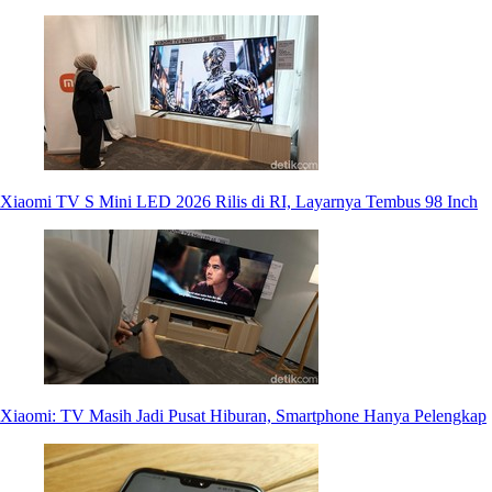
Xiaomi TV S Mini LED 2026 Rilis di RI, Layarnya Tembus 98 Inch
Xiaomi: TV Masih Jadi Pusat Hiburan, Smartphone Hanya Pelengkap