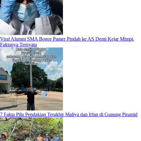
Viral Alumni SMA Bogor Pamer Pindah ke AS Demi Kejar Mimpi,
Faktanya Ternyata
7 Fakta Pilu Pendakian Terakhir Maliya dan Irfan di Gunung Piramid