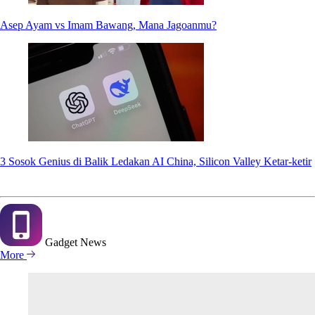
Asep Ayam vs Imam Bawang, Mana Jagoanmu?
3 Sosok Genius di Balik Ledakan AI China, Silicon Valley Ketar-ketir
Gadget
News
More