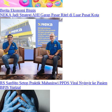
Berita Ekonomi Bisnis
NEKA Jadi Strategi AHI Garap Pasar Ritel di Luar Pusat Kota
RS Sardjito Setop Praktik Mahasiswi PPDS Viral Nyinyir ke Pasien
BPJS Yurizal