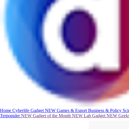
Home
Cyberlife
Gadget
NEW
Games & Esport
Business & Policy
Sc
Terpopuler
NEW
Gadget of the Month
NEW
Lab Gadget
NEW
Geeks