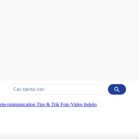
Cancel
Yang sedang ramai dicari
elecommunication
Tips & Trik
Foto
Video
Indeks
#1
gempa hari ini
#2
gempa
#3
iran