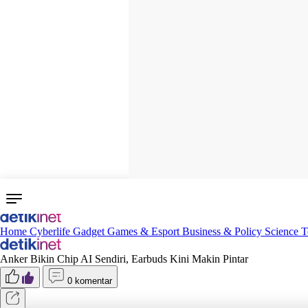
Home
Cyberlife
Gadget
Games & Esport
Business & Policy
Science
T
Anker Bikin Chip AI Sendiri, Earbuds Kini Makin Pintar
0 komentar