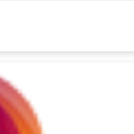
#4
demo
#5
prabowo
Promoted
Terakhir yang dicari
Loading...