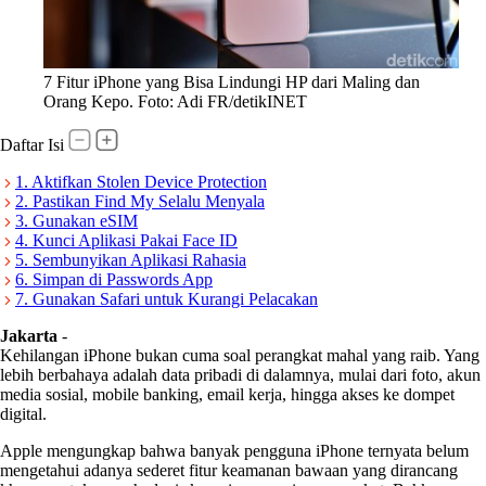
7 Fitur iPhone yang Bisa Lindungi HP dari Maling dan
Orang Kepo. Foto: Adi FR/detikINET
Daftar Isi
1. Aktifkan Stolen Device Protection
2. Pastikan Find My Selalu Menyala
3. Gunakan eSIM
4. Kunci Aplikasi Pakai Face ID
5. Sembunyikan Aplikasi Rahasia
6. Simpan di Passwords App
7. Gunakan Safari untuk Kurangi Pelacakan
Jakarta
-
Kehilangan iPhone bukan cuma soal perangkat mahal yang raib. Yang
lebih berbahaya adalah data pribadi di dalamnya, mulai dari foto, akun
media sosial, mobile banking, email kerja, hingga akses ke dompet
digital.
Apple mengungkap bahwa banyak pengguna iPhone ternyata belum
mengetahui adanya sederet fitur keamanan bawaan yang dirancang