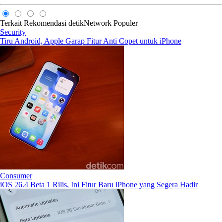
Terkait
Rekomendasi
detikNetwork
Populer
Security
Tiru Android, Apple Garap Fitur Anti Copet untuk iPhone
Consumer
iOS 26.4 Beta 1 Rilis, Ini Fitur Baru iPhone yang Segera Hadir