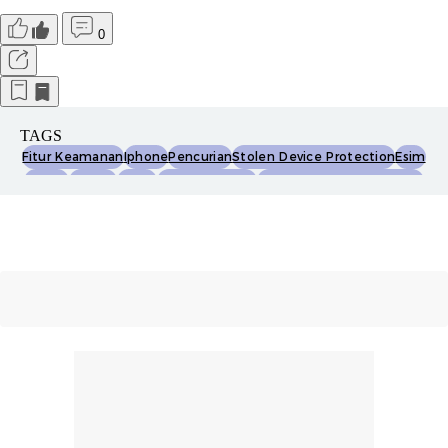
0
TAGS
Fitur Keamanan
Iphone
Pencurian
Stolen Device Protection
Esim
Face Id
Find My
Privasi
Aplikasi Rahasia
Perlindungan Data Pribadi