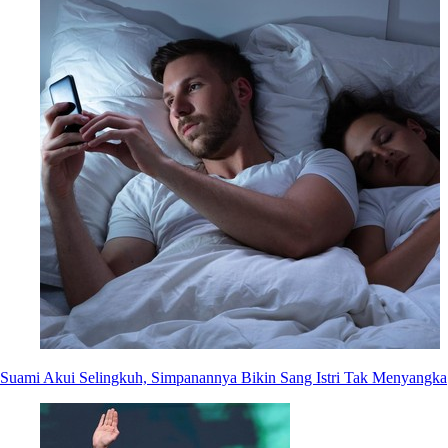
Suami Akui Selingkuh, Simpanannya Bikin Sang Istri Tak Menyangka