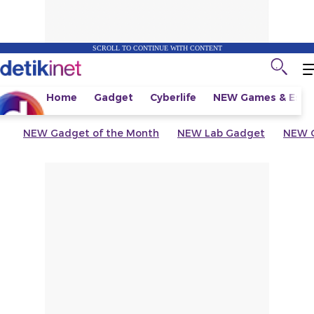
SCROLL TO CONTINUE WITH CONTENT
Home
Gadget
Cyberlife
NEW
Games & Espo
NEW
Gadget of the Month
NEW
Lab Gadget
NEW
G