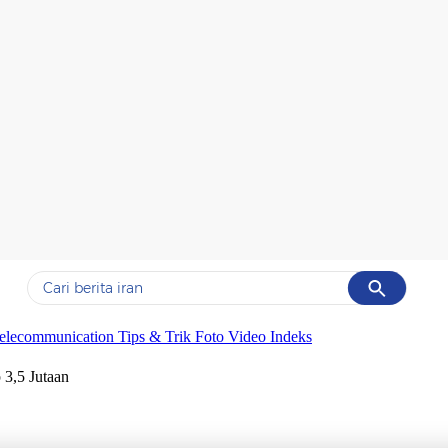
Cancel
Yang sedang ramai dicari
elecommunication
Tips & Trik
Foto
Video
Indeks
#1
gempa hari ini
3,5 Jutaan
#2
demo
#3
gempa