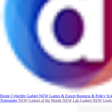
Home
Cyberlife
Gadget
NEW
Games & Esport
Business & Policy
Sc
Terpopuler
NEW
Gadget of the Month
NEW
Lab Gadget
NEW
Geeks