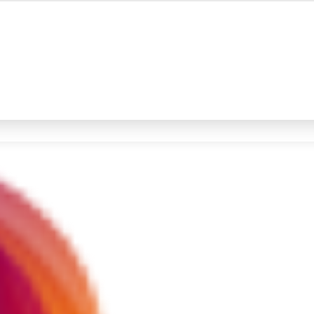
#4
iran
#5
prabowo
Promoted
Terakhir yang dicari
Loading...