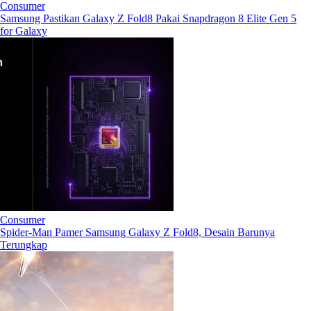
Consumer
Samsung Pastikan Galaxy Z Fold8 Pakai Snapdragon 8 Elite Gen 5
for Galaxy
Consumer
Spider-Man Pamer Samsung Galaxy Z Fold8, Desain Barunya
Terungkap