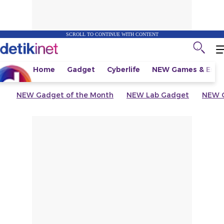
SCROLL TO CONTINUE WITH CONTENT
Home
Gadget
Cyberlife
NEW
Games & Espo
NEW
Gadget of the Month
NEW
Lab Gadget
NEW
G