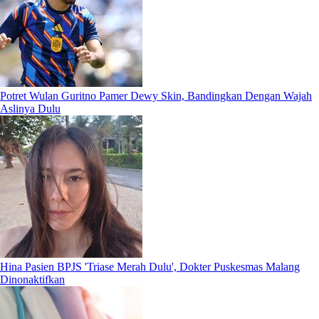
Potret Wulan Guritno Pamer Dewy Skin, Bandingkan Dengan Wajah
Aslinya Dulu
Hina Pasien BPJS 'Triase Merah Dulu', Dokter Puskesmas Malang
Dinonaktifkan