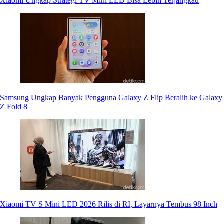
Xiaomi Ungkap Strategi TV Mini LED Bisa Lebih Terjangkau
Samsung Ungkap Banyak Pengguna Galaxy Z Flip Beralih ke Galaxy
Z Fold 8
Xiaomi TV S Mini LED 2026 Rilis di RI, Layarnya Tembus 98 Inch