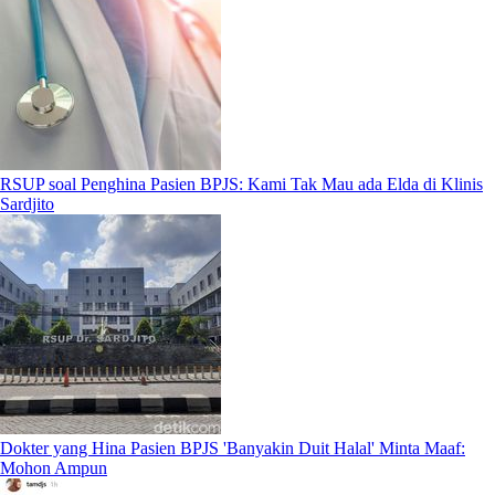
RSUP soal Penghina Pasien BPJS: Kami Tak Mau ada Elda di Klinis
Sardjito
Dokter yang Hina Pasien BPJS 'Banyakin Duit Halal' Minta Maaf:
Mohon Ampun