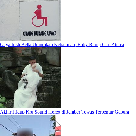
Gaya Irish Bella Umumkan Kehamilan, Baby Bump Curi Atensi
Akhir Hidup Kru Sound Horeg di Jember Tewas Terbentur Gapura