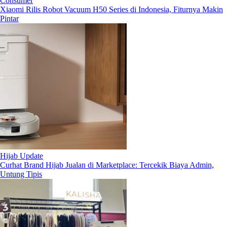
Consumer
Xiaomi Rilis Robot Vacuum H50 Series di Indonesia, Fiturnya Makin
Pintar
Hijab Update
Curhat Brand Hijab Jualan di Marketplace: Tercekik Biaya Admin,
Untung Tipis