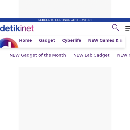
SCROLL TO CONTINUE WITH CONTENT
Home
Gadget
Cyberlife
NEW
Games & Espo
NEW
Gadget of the Month
NEW
Lab Gadget
NEW
G