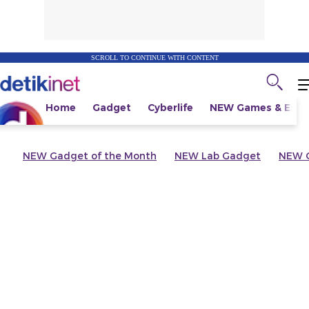
SCROLL TO CONTINUE WITH CONTENT
Home
Gadget
Cyberlife
NEW
Games & Espo
NEW
Gadget of the Month
NEW
Lab Gadget
NEW
G