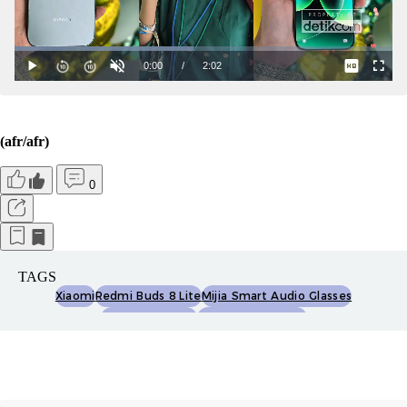
(afr/afr)
0
TAGS
Xiaomi
Redmi Buds 8 Lite
Mijia Smart Audio Glasses
Kacamata Pintar
Gotmredminote15