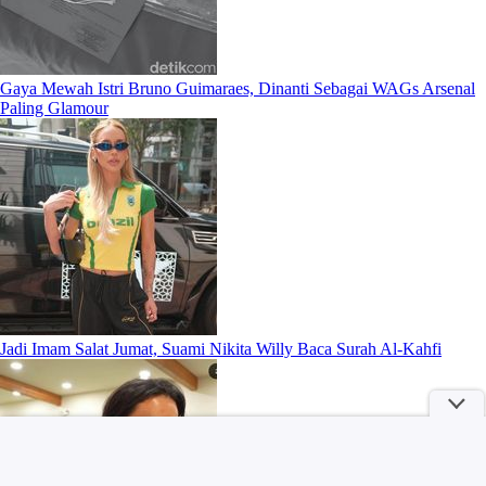
Gaya Mewah Istri Bruno Guimaraes, Dinanti Sebagai WAGs Arsenal
Paling Glamour
Jadi Imam Salat Jumat, Suami Nikita Willy Baca Surah Al-Kahfi