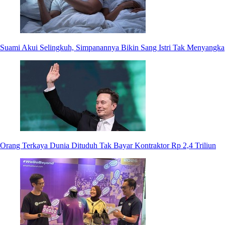
Suami Akui Selingkuh, Simpanannya Bikin Sang Istri Tak Menyangka
Orang Terkaya Dunia Dituduh Tak Bayar Kontraktor Rp 2,4 Triliun