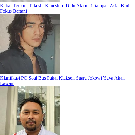
Kabar Terbaru Takeshi Kaneshiro Dulu Aktor Tertampan Asia, Kini
Fokus Bertani
Klarifikasi PO Soal Bus Pakai Klakson Suara Jokowi 'Saya Akan
Lawan'