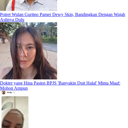
Potret Wulan Guritno Pamer Dewy Skin, Bandingkan Dengan Wajah
Aslinya Dulu
Dokter yang Hina Pasien BPJS 'Banyakin Duit Halal' Minta Maaf:
Mohon Ampun