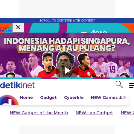
SCROLL TO CONTINUE WITH CONTENT
LIVE
Home
Gadget
Cyberlife
NEW
Games & Espo
NEW
Gadget of the Month
NEW
Lab Gadget
NEW
G