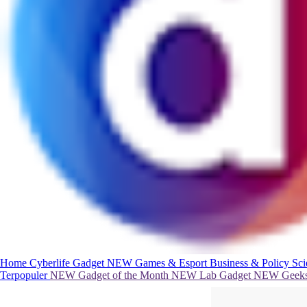
Home
Cyberlife
Gadget
NEW
Games & Esport
Business & Policy
Sc
Terpopuler
NEW
Gadget of the Month
NEW
Lab Gadget
NEW
Geeks