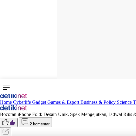
Home
Cyberlife
Gadget
Games & Esport
Business & Policy
Science
T
Bocoran iPhone Fold: Desain Unik, Spek Mengejutkan, Jadwal Rilis 
2 komentar