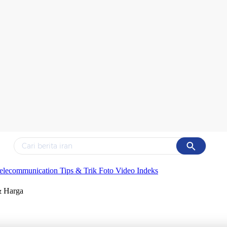
Cancel
Yang sedang ramai dicari
elecommunication
Tips & Trik
Foto
Video
Indeks
#1
data live draw sgp
& Harga
#2
piala presiden 2026
#3
prabowo