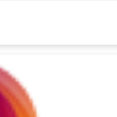
#4
iran
#5
gempa hari ini
Promoted
Terakhir yang dicari
Loading...