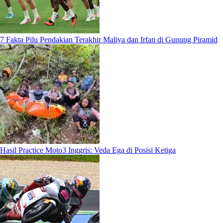
7 Fakta Pilu Pendakian Terakhir Maliya dan Irfan di Gunung Piramid
Hasil Practice Moto3 Inggris: Veda Ega di Posisi Ketiga