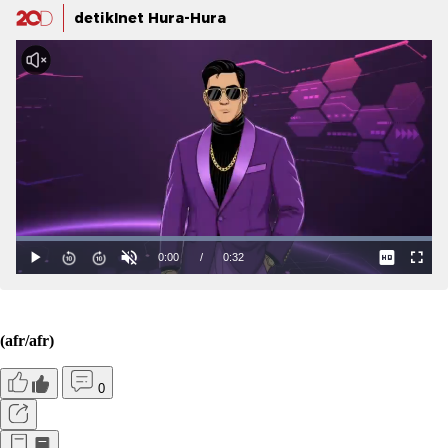
detikInet Hura-Hura
(afr/afr)
0