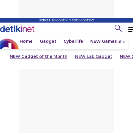
SCROLL TO CONTINUE WITH CONTENT
Home
Gadget
Cyberlife
NEW
Games & Espo
NEW
Gadget of the Month
NEW
Lab Gadget
NEW
G