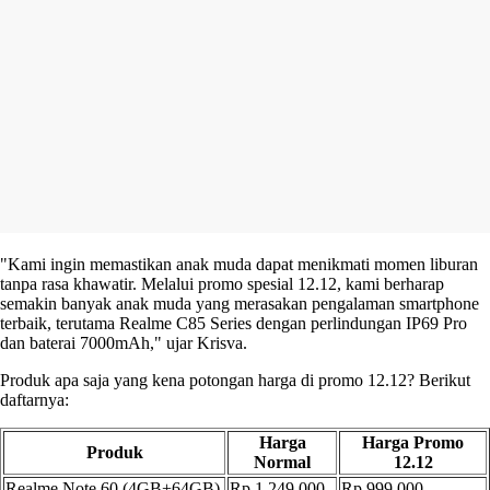
"Kami ingin memastikan anak muda dapat menikmati momen liburan
tanpa rasa khawatir. Melalui promo spesial 12.12, kami berharap
semakin banyak anak muda yang merasakan pengalaman smartphone
terbaik, terutama Realme C85 Series dengan perlindungan IP69 Pro
dan baterai 7000mAh," ujar Krisva.
Produk apa saja yang kena potongan harga di promo 12.12? Berikut
daftarnya:
Harga
Harga Promo
Produk
Normal
12.12
Realme Note 60 (4GB+64GB)
Rp 1.249.000
Rp 999.000