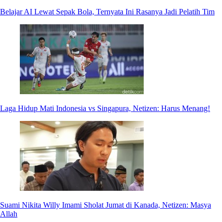
Belajar AI Lewat Sepak Bola, Ternyata Ini Rasanya Jadi Pelatih Tim
Laga Hidup Mati Indonesia vs Singapura, Netizen: Harus Menang!
Suami Nikita Willy Imami Sholat Jumat di Kanada, Netizen: Masya
Allah