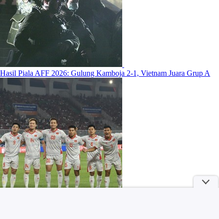
Hasil Piala AFF 2026: Gulung Kamboja 2-1, Vietnam Juara Grup A
Get The Look: Inspirasi Outfit untuk Ngemal ala Abel Cantika