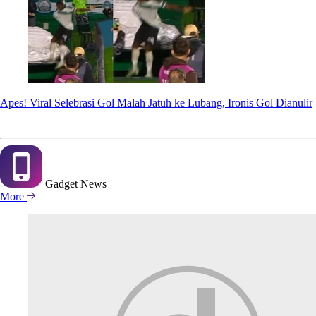
Apes! Viral Selebrasi Gol Malah Jatuh ke Lubang, Ironis Gol Dianulir
Gadget
News
More