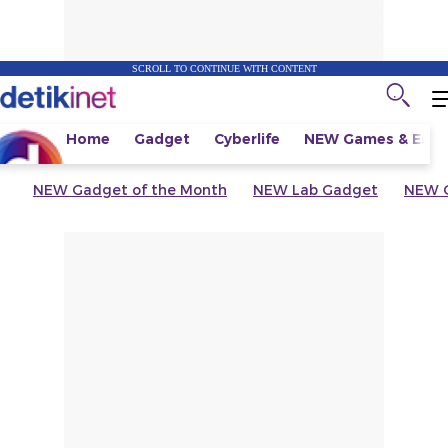
SCROLL TO CONTINUE WITH CONTENT
Home
Gadget
Cyberlife
NEW
Games & Espo
NEW
Gadget of the Month
NEW
Lab Gadget
NEW
G