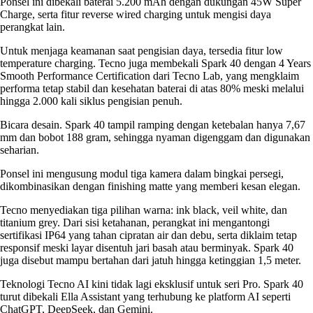
Ponsel ini dibekali baterai 5.200 mAh dengan dukungan 45W Super
Charge, serta fitur reverse wired charging untuk mengisi daya
perangkat lain.
Untuk menjaga keamanan saat pengisian daya, tersedia fitur low
temperature charging. Tecno juga membekali Spark 40 dengan 4 Years
Smooth Performance Certification dari Tecno Lab, yang mengklaim
performa tetap stabil dan kesehatan baterai di atas 80% meski melalui
hingga 2.000 kali siklus pengisian penuh.
Bicara desain. Spark 40 tampil ramping dengan ketebalan hanya 7,67
mm dan bobot 188 gram, sehingga nyaman digenggam dan digunakan
seharian.
Ponsel ini mengusung modul tiga kamera dalam bingkai persegi,
dikombinasikan dengan finishing matte yang memberi kesan elegan.
Tecno menyediakan tiga pilihan warna: ink black, veil white, dan
titanium grey. Dari sisi ketahanan, perangkat ini mengantongi
sertifikasi IP64 yang tahan cipratan air dan debu, serta diklaim tetap
responsif meski layar disentuh jari basah atau berminyak. Spark 40
juga disebut mampu bertahan dari jatuh hingga ketinggian 1,5 meter.
Teknologi Tecno AI kini tidak lagi eksklusif untuk seri Pro. Spark 40
turut dibekali Ella Assistant yang terhubung ke platform AI seperti
ChatGPT, DeepSeek, dan Gemini.