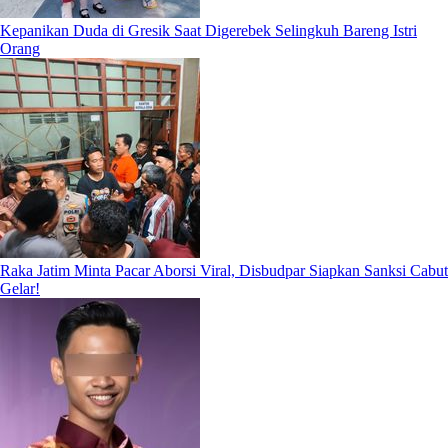
Kepanikan Duda di Gresik Saat Digerebek Selingkuh Bareng Istri
Orang
Raka Jatim Minta Pacar Aborsi Viral, Disbudpar Siapkan Sanksi Cabut
Gelar!