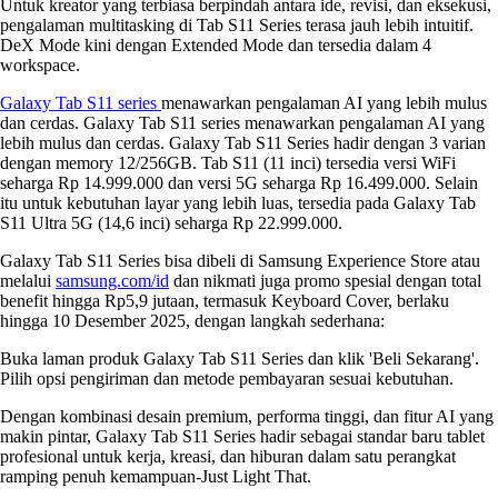
Untuk kreator yang terbiasa berpindah antara ide, revisi, dan eksekusi,
pengalaman multitasking di Tab S11 Series terasa jauh lebih intuitif.
DeX Mode kini dengan Extended Mode dan tersedia dalam 4
workspace.
Galaxy Tab S11 series
menawarkan pengalaman AI yang lebih mulus
dan cerdas. Galaxy Tab S11 series menawarkan pengalaman AI yang
lebih mulus dan cerdas.
Galaxy Tab S11 Series hadir dengan 3 varian
dengan memory 12/256GB. Tab S11 (11 inci) tersedia versi WiFi
seharga Rp 14.999.000 dan versi 5G seharga Rp 16.499.000. Selain
itu untuk kebutuhan layar yang lebih luas, tersedia pada Galaxy Tab
S11 Ultra 5G (14,6 inci) seharga Rp 22.999.000.
Galaxy Tab S11 Series bisa dibeli di Samsung Experience Store atau
melalui
samsung.com/id
dan nikmati juga promo spesial dengan total
benefit hingga Rp5,9 jutaan, termasuk Keyboard Cover, berlaku
hingga 10 Desember 2025, dengan langkah sederhana:
Buka laman produk Galaxy Tab S11 Series dan klik 'Beli Sekarang'.
Pilih opsi pengiriman dan metode pembayaran sesuai kebutuhan.
Dengan kombinasi desain premium, performa tinggi, dan fitur AI yang
makin pintar, Galaxy Tab S11 Series hadir sebagai standar baru tablet
profesional untuk kerja, kreasi, dan hiburan dalam satu perangkat
ramping penuh kemampuan-Just Light That.