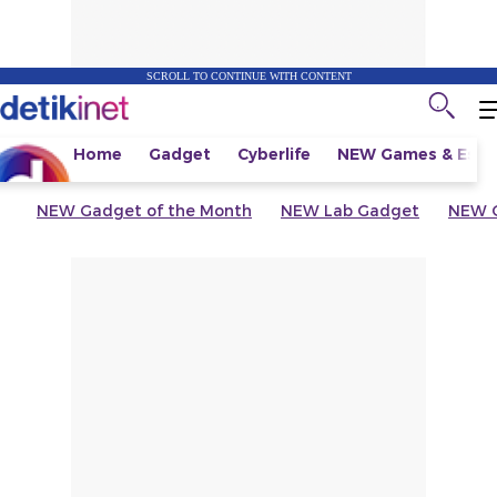
SCROLL TO CONTINUE WITH CONTENT
Home
Gadget
Cyberlife
NEW
Games & Espo
NEW
Gadget of the Month
NEW
Lab Gadget
NEW
G