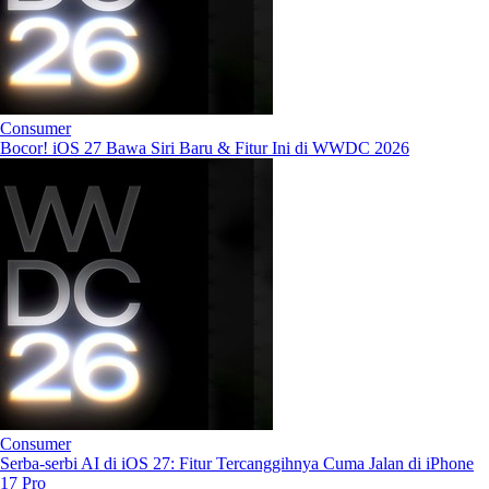
Consumer
Bocor! iOS 27 Bawa Siri Baru & Fitur Ini di WWDC 2026
Consumer
Serba-serbi AI di iOS 27: Fitur Tercanggihnya Cuma Jalan di iPhone
17 Pro