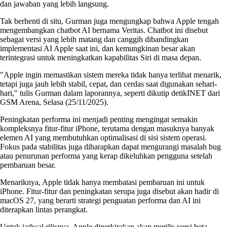
dan jawaban yang lebih langsung.
Tak berhenti di situ, Gurman juga mengungkap bahwa Apple tengah
mengembangkan chatbot AI bernama Veritas. Chatbot ini disebut
sebagai versi yang lebih matang dan canggih dibandingkan
implementasi AI Apple saat ini, dan kemungkinan besar akan
terintegrasi untuk meningkatkan kapabilitas Siri di masa depan.
"Apple ingin memastikan sistem mereka tidak hanya terlihat menarik,
tetapi juga jauh lebih stabil, cepat, dan cerdas saat digunakan sehari-
hari," tulis Gurman dalam laporannya, seperti dikutip detikINET dari
GSM Arena, Selasa (25/11/2025).
Peningkatan performa ini menjadi penting mengingat semakin
kompleksnya fitur-fitur iPhone, terutama dengan masuknya banyak
elemen AI yang membutuhkan optimalisasi di sisi sistem operasi.
Fokus pada stabilitas juga diharapkan dapat mengurangi masalah bug
atau penurunan performa yang kerap dikeluhkan pengguna setelah
pembaruan besar.
Menariknya, Apple tidak hanya membatasi pembaruan ini untuk
iPhone. Fitur-fitur dan peningkatan serupa juga disebut akan hadir di
macOS 27, yang berarti strategi penguatan performa dan AI ini
diterapkan lintas perangkat.
Untuk jadwal rilisnya, Apple diperkirakan akan merilis versi beta