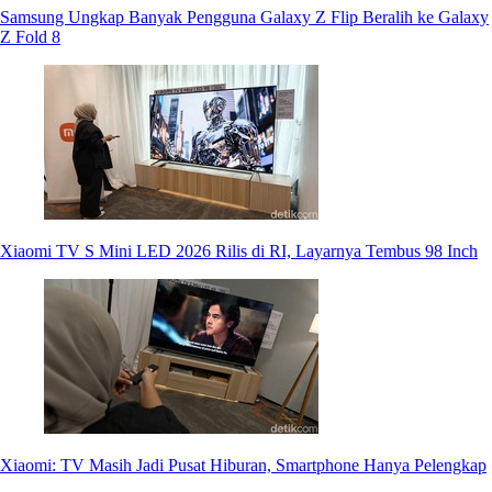
Samsung Ungkap Banyak Pengguna Galaxy Z Flip Beralih ke Galaxy
Z Fold 8
Xiaomi TV S Mini LED 2026 Rilis di RI, Layarnya Tembus 98 Inch
Xiaomi: TV Masih Jadi Pusat Hiburan, Smartphone Hanya Pelengkap