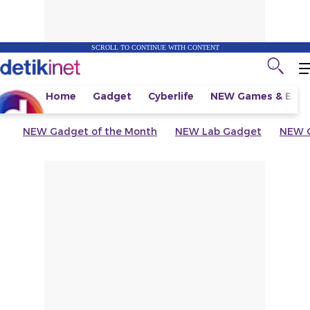
SCROLL TO CONTINUE WITH CONTENT
Home
Gadget
Cyberlife
NEW
Games & Espo
NEW
Gadget of the Month
NEW
Lab Gadget
NEW
G