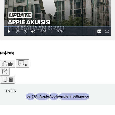
(asj/rns)
0
TAGS
Ios 27
Ai Apple
Apple
Apple Intelligence