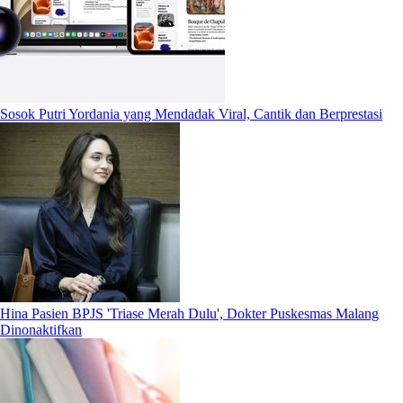
Sosok Putri Yordania yang Mendadak Viral, Cantik dan Berprestasi
Hina Pasien BPJS 'Triase Merah Dulu', Dokter Puskesmas Malang
Dinonaktifkan