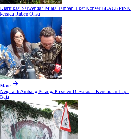
Klarifikasi Sarwendah Minta Tambah Tiket Konser BLACKPINK
kepada Ruben Onsu
More
Negara di Ambang Perang, Presiden Dievakuasi Kendaraan Lapis
Baja