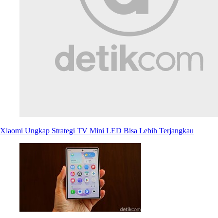
Xiaomi Ungkap Strategi TV Mini LED Bisa Lebih Terjangkau