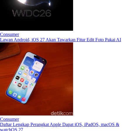
Consumer
Lawan Android, iOS 27 Akan Tawarkan Fitur Edit Foto Pakai AI
Consumer
Daftar Lengkap Perangkat Apple Dapat iOS, iPadOS, macOS &
watchOS 27