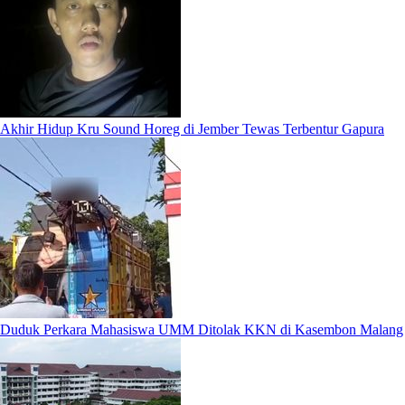
Akhir Hidup Kru Sound Horeg di Jember Tewas Terbentur Gapura
Duduk Perkara Mahasiswa UMM Ditolak KKN di Kasembon Malang