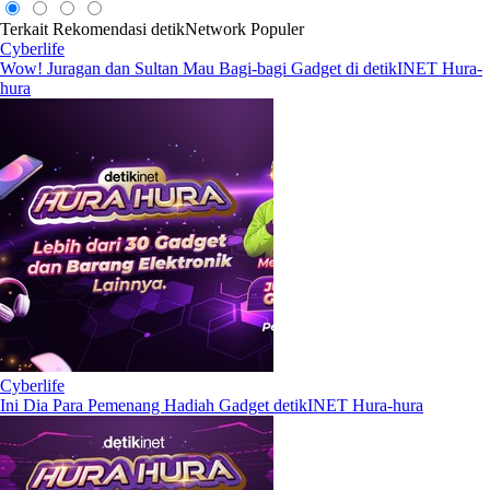
Terkait
Rekomendasi
detikNetwork
Populer
Cyberlife
Wow! Juragan dan Sultan Mau Bagi-bagi Gadget di detikINET Hura-
hura
Cyberlife
Ini Dia Para Pemenang Hadiah Gadget detikINET Hura-hura