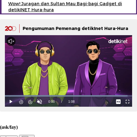
Wow! Juragan dan Sultan Mau Bagi-bagi Gadget di
detikINET Hura-hura
Pengumuman Pemenang detikInet Hura-Hura
(ask/fay)