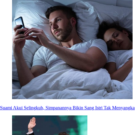
Suami Akui Selingkuh, Simpanannya Bikin Sang Istri Tak Menyangka