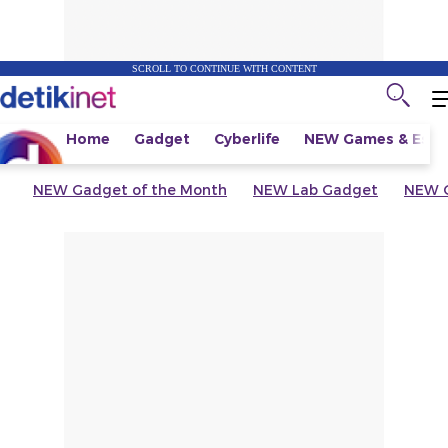
SCROLL TO CONTINUE WITH CONTENT
Home
Gadget
Cyberlife
NEW
Games & Espo
NEW
Gadget of the Month
NEW
Lab Gadget
NEW
G