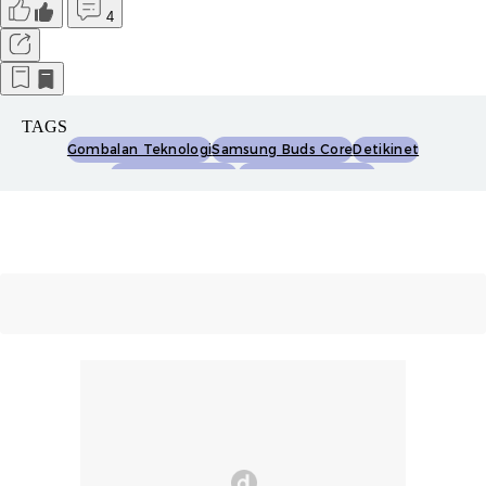
4
TAGS
Gombalan Teknologi
Samsung Buds Core
Detikinet
Kompetisi Gadget
Detikinet Hura-Hura