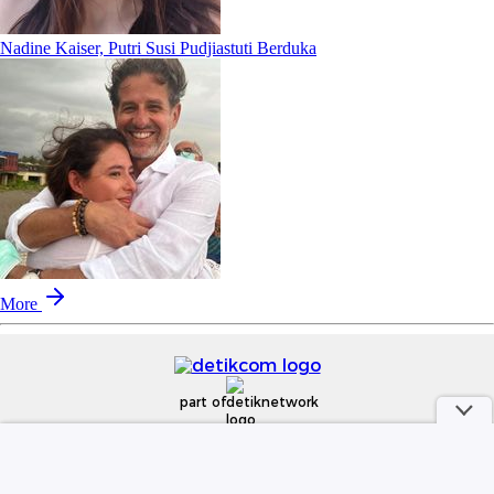
Nadine Kaiser, Putri Susi Pudjiastuti Berduka
More
part of