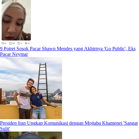
9 Potret Sosok Pacar Shawn Mendes yang Akhirnya 'Go Public', Eks
Pacar Neymar
Presiden Iran Ungkap Komunikasi dengan Mojtaba Khamenei 'Sangat
Sulit'