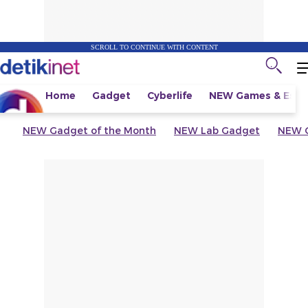
SCROLL TO CONTINUE WITH CONTENT
Home
Gadget
Cyberlife
NEW
Games & Espo
NEW
Gadget of the Month
NEW
Lab Gadget
NEW
G