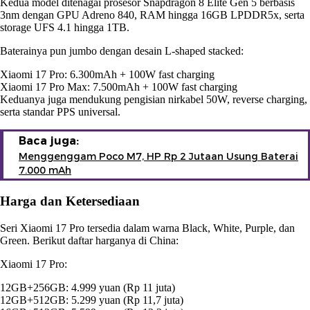
Kedua model ditenagai prosesor Snapdragon 8 Elite Gen 5 berbasis
3nm dengan GPU Adreno 840, RAM hingga 16GB LPDDR5x, serta
storage UFS 4.1 hingga 1TB.
Baterainya pun jumbo dengan desain L-shaped stacked:
Xiaomi 17 Pro: 6.300mAh + 100W fast charging
Xiaomi 17 Pro Max: 7.500mAh + 100W fast charging
Keduanya juga mendukung pengisian nirkabel 50W, reverse charging,
serta standar PPS universal.
Baca juga:
Menggenggam Poco M7, HP Rp 2 Jutaan Usung Baterai
7.000 mAh
Harga dan Ketersediaan
Seri Xiaomi 17 Pro tersedia dalam warna Black, White, Purple, dan
Green. Berikut daftar harganya di China:
Xiaomi 17 Pro:
12GB+256GB: 4.999 yuan (Rp 11 juta)
12GB+512GB: 5.299 yuan (Rp 11,7 juta)