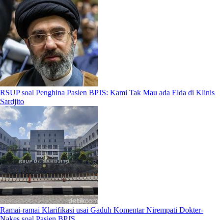
RSUP soal Penghina Pasien BPJS: Kami Tak Mau ada Elda di Klinis
Sardjito
Ramai-ramai Klarifikasi usai Gaduh Komentar Nirempati Dokter-
Nakes soal Pasien BPJS