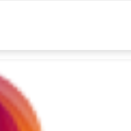
#4
prabowo
#5
gempa hari ini
Promoted
Terakhir yang dicari
Loading...