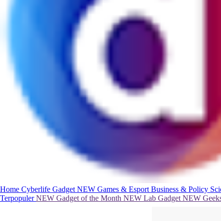
Home
Cyberlife
Gadget
NEW
Games & Esport
Business & Policy
Sc
Terpopuler
NEW
Gadget of the Month
NEW
Lab Gadget
NEW
Geeks