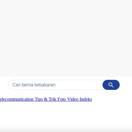
Cancel
Yang sedang ramai dicari
elecommunication
Tips & Trik
Foto
Video
Indeks
#1
data live draw sgp
#2
k-talk
#3
kebakaran