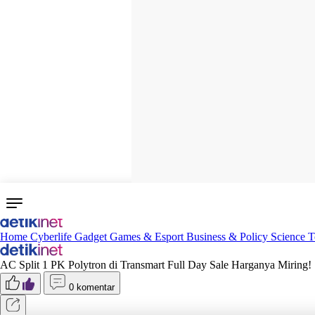
Home
Cyberlife
Gadget
Games & Esport
Business & Policy
Science
T
AC Split 1 PK Polytron di Transmart Full Day Sale Harganya Miring!
0 komentar