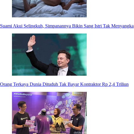
Suami Akui Selingkuh, Simpanannya Bikin Sang Istri Tak Menyangka
Orang Terkaya Dunia Dituduh Tak Bayar Kontraktor Rp 2,4 Triliun