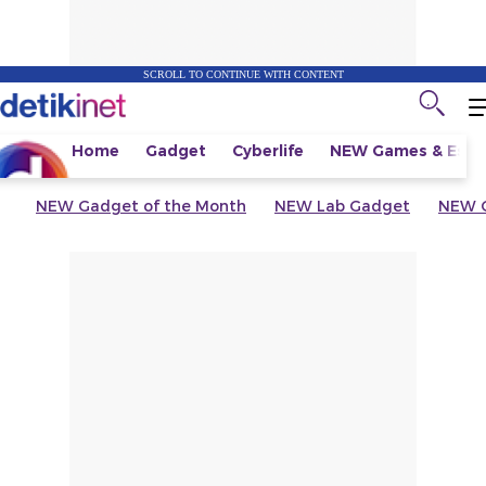
SCROLL TO CONTINUE WITH CONTENT
Home
Gadget
Cyberlife
NEW
Games & Espo
NEW
Gadget of the Month
NEW
Lab Gadget
NEW
G