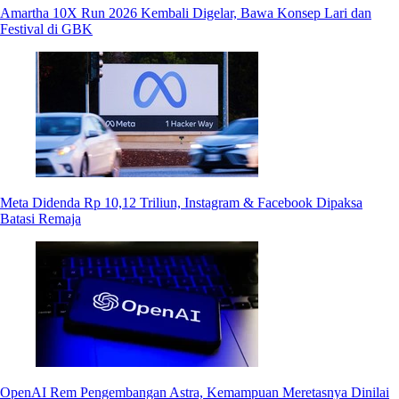
Amartha 10X Run 2026 Kembali Digelar, Bawa Konsep Lari dan
Festival di GBK
Meta Didenda Rp 10,12 Triliun, Instagram & Facebook Dipaksa
Batasi Remaja
OpenAI Rem Pengembangan Astra, Kemampuan Meretasnya Dinilai