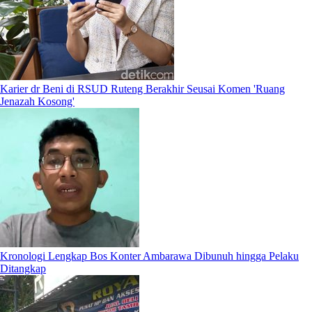
Karier dr Beni di RSUD Ruteng Berakhir Seusai Komen 'Ruang
Jenazah Kosong'
Kronologi Lengkap Bos Konter Ambarawa Dibunuh hingga Pelaku
Ditangkap