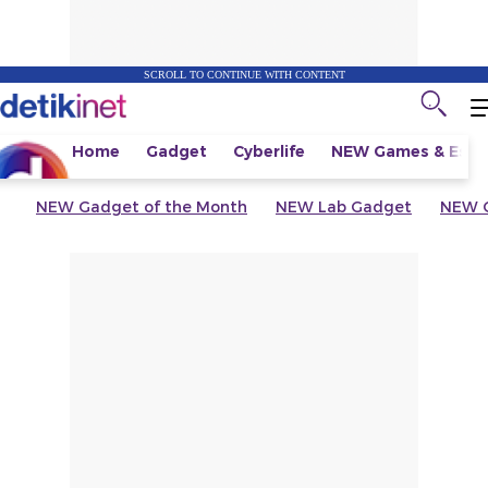
SCROLL TO CONTINUE WITH CONTENT
Home
Gadget
Cyberlife
NEW
Games & Espo
NEW
Gadget of the Month
NEW
Lab Gadget
NEW
G