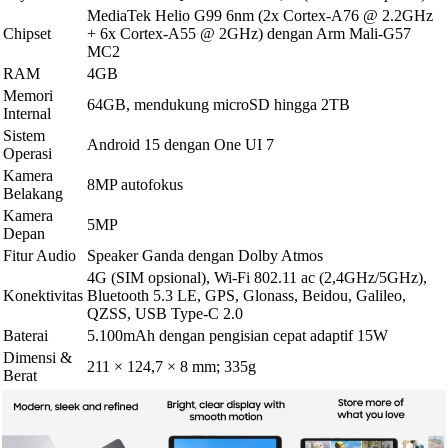
MediaTek Helio G99 6nm (2x Cortex-A76 @ 2.2GHz
Chipset
+ 6x Cortex-A55 @ 2GHz) dengan Arm Mali-G57
MC2
RAM
4GB
Memori
64GB, mendukung microSD hingga 2TB
Internal
Sistem
Android 15 dengan One UI 7
Operasi
Kamera
8MP autofokus
Belakang
Kamera
5MP
Depan
Fitur Audio
Speaker Ganda dengan Dolby Atmos
4G (SIM opsional), Wi-Fi 802.11 ac (2,4GHz/5GHz),
Konektivitas
Bluetooth 5.3 LE, GPS, Glonass, Beidou, Galileo,
QZSS, USB Type-C 2.0
Baterai
5.100mAh dengan pengisian cepat adaptif 15W
Dimensi &
211 × 124,7 × 8 mm; 335g
Berat