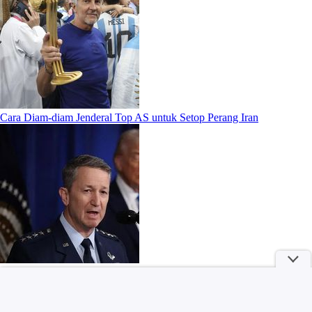
Cara Diam-diam Jenderal Top AS untuk Setop Perang Iran
Wanita Tewas di Indekos Pinrang Dibunuh Tamu Saat Open BO,
Pelaku Ditangkap