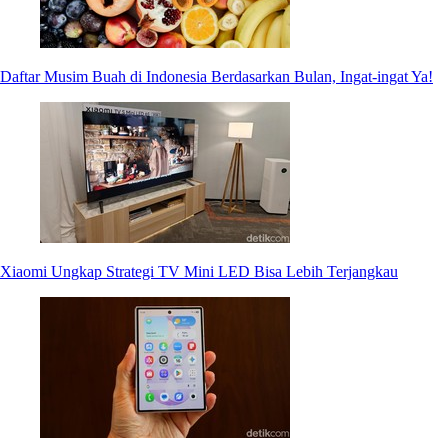
Daftar Musim Buah di Indonesia Berdasarkan Bulan, Ingat-ingat Ya!
Xiaomi Ungkap Strategi TV Mini LED Bisa Lebih Terjangkau