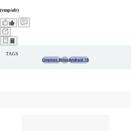
(vmp/afr)
TAGS
Originos 6
Vivo
Android 16