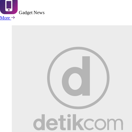
Gadget
News
More