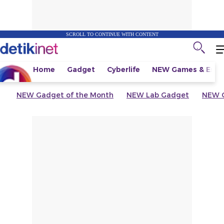
SCROLL TO CONTINUE WITH CONTENT
Home
Gadget
Cyberlife
NEW
Games & Espo
NEW
Gadget of the Month
NEW
Lab Gadget
NEW
G