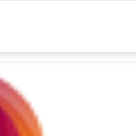
#4
iran
#5
gempa hari ini
Promoted
Terakhir yang dicari
Loading...