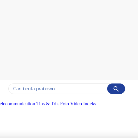
Cancel
Yang sedang ramai dicari
elecommunication
Tips & Trik
Foto
Video
Indeks
#1
data live draw sgp
#2
piala presiden 2026
#3
prabowo