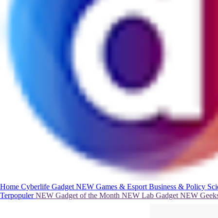
Home
Cyberlife
Gadget
NEW
Games & Esport
Business & Policy
Sc
Terpopuler
NEW
Gadget of the Month
NEW
Lab Gadget
NEW
Geeks