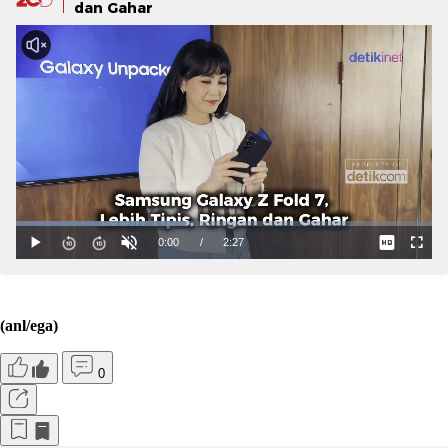
dan Gahar
(anl/ega)
0