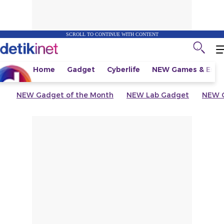
SCROLL TO CONTINUE WITH CONTENT
Home
Gadget
Cyberlife
NEW
Games & Espo
NEW
Gadget of the Month
NEW
Lab Gadget
NEW
G