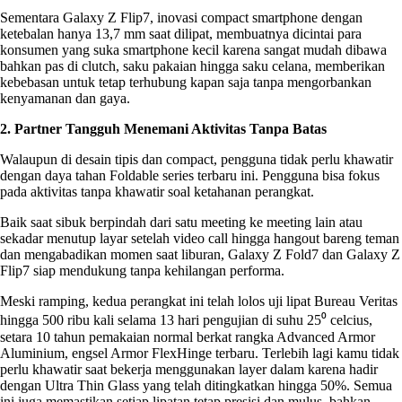
Sementara Galaxy Z Flip7, inovasi compact smartphone dengan
ketebalan hanya 13,7 mm saat dilipat, membuatnya dicintai para
konsumen yang suka smartphone kecil karena sangat mudah dibawa
bahkan pas di clutch, saku pakaian hingga saku celana, memberikan
kebebasan untuk tetap terhubung kapan saja tanpa mengorbankan
kenyamanan dan gaya.
2. Partner Tangguh Menemani Aktivitas Tanpa Batas
Walaupun di desain tipis dan compact, pengguna tidak perlu khawatir
dengan daya tahan Foldable series terbaru ini. Pengguna bisa fokus
pada aktivitas tanpa khawatir soal ketahanan perangkat.
Baik saat sibuk berpindah dari satu meeting ke meeting lain atau
sekadar menutup layar setelah video call hingga hangout bareng teman
dan mengabadikan momen saat liburan, Galaxy Z Fold7 dan Galaxy Z
Flip7 siap mendukung tanpa kehilangan performa.
Meski ramping, kedua perangkat ini telah lolos uji lipat Bureau Veritas
hingga 500 ribu kali selama 13 hari pengujian di suhu 25⁰ celcius,
setara 10 tahun pemakaian normal berkat rangka Advanced Armor
Aluminium, engsel Armor FlexHinge terbaru. Terlebih lagi kamu tidak
perlu khawatir saat bekerja menggunakan layer dalam karena hadir
dengan Ultra Thin Glass yang telah ditingkatkan hingga 50%. Semua
ini juga memastikan setiap lipatan tetap presisi dan mulus, bahkan