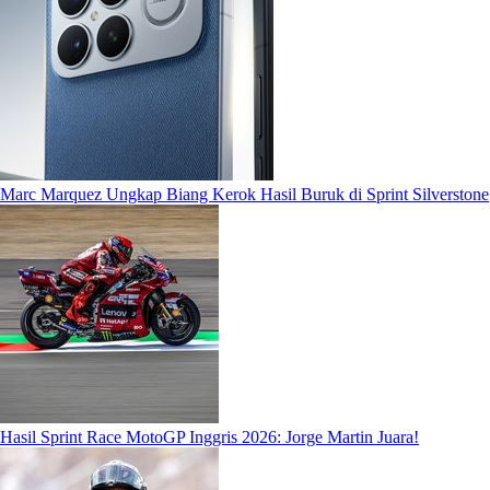
Marc Marquez Ungkap Biang Kerok Hasil Buruk di Sprint Silverstone
Hasil Sprint Race MotoGP Inggris 2026: Jorge Martin Juara!