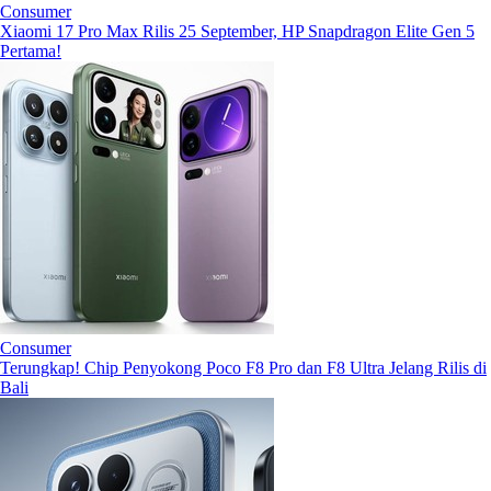
Consumer
Xiaomi 17 Pro Max Rilis 25 September, HP Snapdragon Elite Gen 5
Pertama!
Consumer
Terungkap! Chip Penyokong Poco F8 Pro dan F8 Ultra Jelang Rilis di
Bali