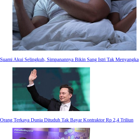
Suami Akui Selingkuh, Simpanannya Bikin Sang Istri Tak Menyangka
Orang Terkaya Dunia Dituduh Tak Bayar Kontraktor Rp 2,4 Triliun