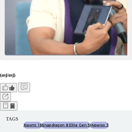
(asj/asj)
TAGS
Xiaomi 16
Snapdragon 8 Elite Gen 5
Hyperos 3