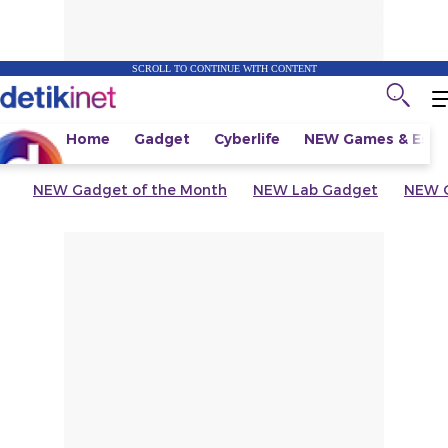
SCROLL TO CONTINUE WITH CONTENT
Home
Gadget
Cyberlife
NEW
Games & Espo
NEW
Gadget of the Month
NEW
Lab Gadget
NEW
G