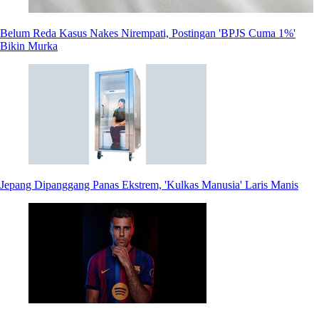
Belum Reda Kasus Nakes Nirempati, Postingan 'BPJS Cuma 1%'
Bikin Murka
Jepang Dipanggang Panas Ekstrem, 'Kulkas Manusia' Laris Manis