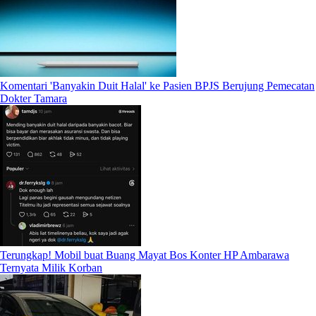
Komentari 'Banyakin Duit Halal' ke Pasien BPJS Berujung Pemecatan
Dokter Tamara
Terungkap! Mobil buat Buang Mayat Bos Konter HP Ambarawa
Ternyata Milik Korban