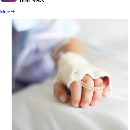
Tech
News
More