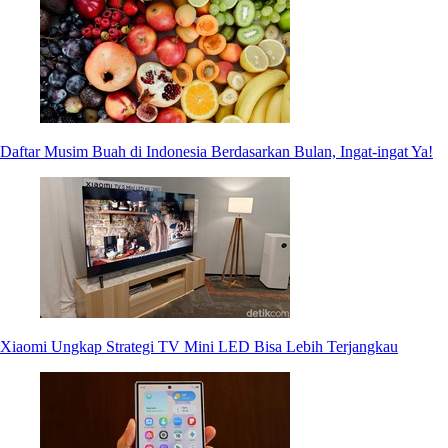
Daftar Musim Buah di Indonesia Berdasarkan Bulan, Ingat-ingat Ya!
Xiaomi Ungkap Strategi TV Mini LED Bisa Lebih Terjangkau