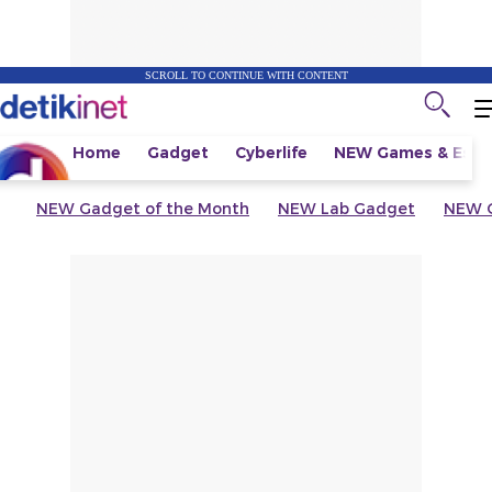
SCROLL TO CONTINUE WITH CONTENT
Home
Gadget
Cyberlife
NEW
Games & Espo
NEW
Gadget of the Month
NEW
Lab Gadget
NEW
G