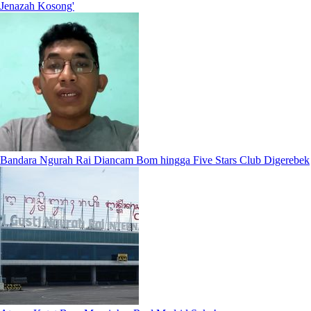
Jenazah Kosong'
Bandara Ngurah Rai Diancam Bom hingga Five Stars Club Digerebek