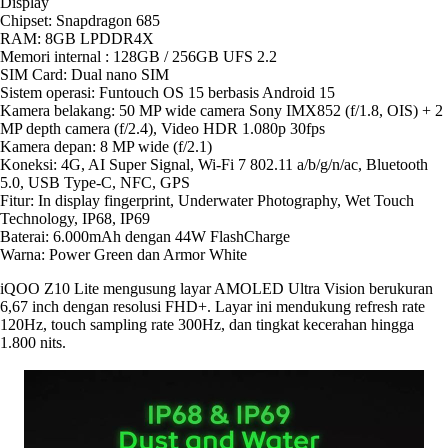
Display
Chipset: Snapdragon 685
RAM: 8GB LPDDR4X
Memori internal : 128GB / 256GB UFS 2.2
SIM Card: Dual nano SIM
Sistem operasi: Funtouch OS 15 berbasis Android 15
Kamera belakang: 50 MP wide camera Sony IMX852 (f/1.8, OIS) + 2
MP depth camera (f/2.4), Video HDR 1.080p 30fps
Kamera depan: 8 MP wide (f/2.1)
Koneksi: 4G, AI Super Signal, Wi-Fi 7 802.11 a/b/g/n/ac, Bluetooth
5.0, USB Type-C, NFC, GPS
Fitur: In display fingerprint, Underwater Photography, Wet Touch
Technology, IP68, IP69
Baterai: 6.000mAh dengan 44W FlashCharge
Warna: Power Green dan Armor White
iQOO Z10 Lite mengusung layar AMOLED Ultra Vision berukuran
6,67 inch dengan resolusi FHD+. Layar ini mendukung refresh rate
120Hz, touch sampling rate 300Hz, dan tingkat kecerahan hingga
1.800 nits.