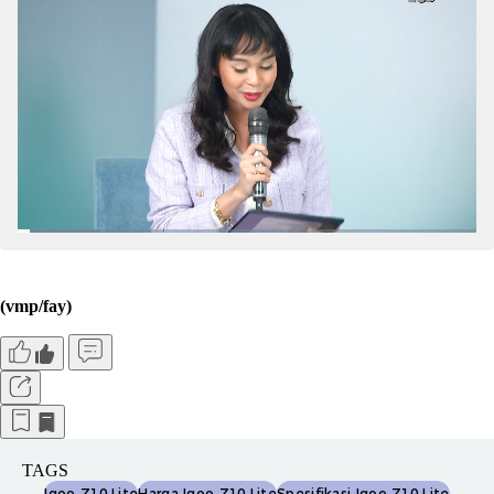
(vmp/fay)
TAGS
Iqoo Z10 Lite
Harga Iqoo Z10 Lite
Spesifikasi Iqoo Z10 Lite