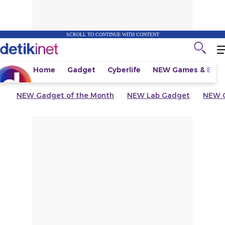
SCROLL TO CONTINUE WITH CONTENT
Home
Gadget
Cyberlife
NEW
Games & Espo
NEW
Gadget of the Month
NEW
Lab Gadget
NEW
G