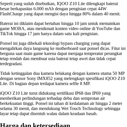
Seperti yang sudah disebutkan, IQOO Z10 Lite dilengkapi baterai
besar berkapasitas 6.000 mAh dengan pengisian cepat 44W
FlashCharge yang dapat mengisi daya hingga 80% dalam 40 menit.
Baterai ini diklaim dapat bertahan hingga 10 jam untuk memainkan
game MOBA, atau menikmati konten video online di YouTube dan
TikTok hingga 17 jam hanya dalam satu kali pengisian.
Ponsel ini juga dibekali teknologi bypass charging yang dapat
mengalirkan daya langsung ke motherboard saat ponsel dicas. Fitur ini
berguna saat main game karena dapat menjaga temperatur perangkat
tetap rendah dan membuat usia baterai tetap awet dan tidak cepat
terdegradasi.
Tidak ketinggalan dua kamera belakang dengan kamera utama 50 MP
dengan sensor Sony IMX852 yang melengkapi spesifikasi iQOO Z10
Lite. Di bagian depan terdapat kamera selfie 8 MP.
iQOO Z10 Lite turut didukung sertifikasi IP68 dan IP69 yang
menberikan perlindungan terhadap debu dan semprotan air
berkekuatan tinggi. Ponsel ini tahan di kedalaman air hingga 2 meter
selama 30 menit, dan mendukung Wet Touch Technology sehingga
layar tetap dapat disentuh walau dalam keadaan basah.
Harga dan ketersediaan