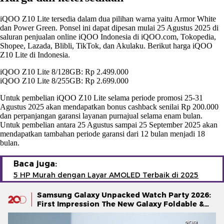
iQOO Z10 Lite tersedia dalam dua pilihan warna yaitu Armor White
dan Power Green. Ponsel ini dapat dipesan mulai 25 Agustus 2025 di
saluran penjualan online iQOO Indonesia di iQOO.com, Tokopedia,
Shopee, Lazada, Blibli, TikTok, dan Akulaku. Berikut harga iQOO
Z10 Lite di Indonesia.
iQOO Z10 Lite 8/128GB: Rp 2.499.000
iQOO Z10 Lite 8/255GB: Rp 2.699.000
Untuk pembelian iQOO Z10 Lite selama periode promosi 25-31
Agustus 2025 akan mendapatkan bonus cashback senilai Rp 200.000
dan perpanjangan garansi layanan purnajual selama enam bulan.
Untuk pembelian antara 25 Agustus sampai 25 September 2025 akan
mendapatkan tambahan periode garansi dari 12 bulan menjadi 18
bulan.
Baca juga:
5 HP Murah dengan Layar AMOLED Terbaik di 2025
Samsung Galaxy Unpacked Watch Party 2026:
First Impression The New Galaxy Foldable &
Galaxy Watch Series