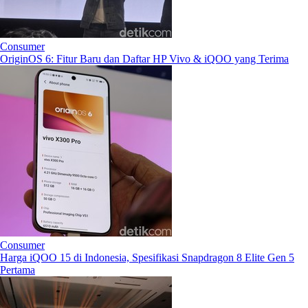
Consumer
OriginOS 6: Fitur Baru dan Daftar HP Vivo & iQOO yang Terima
Consumer
Harga iQOO 15 di Indonesia, Spesifikasi Snapdragon 8 Elite Gen 5
Pertama