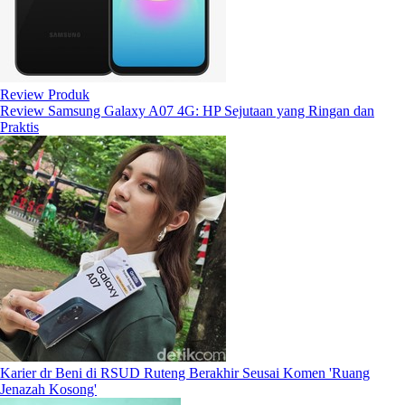
Review Produk
Review Samsung Galaxy A07 4G: HP Sejutaan yang Ringan dan
Praktis
Karier dr Beni di RSUD Ruteng Berakhir Seusai Komen 'Ruang
Jenazah Kosong'