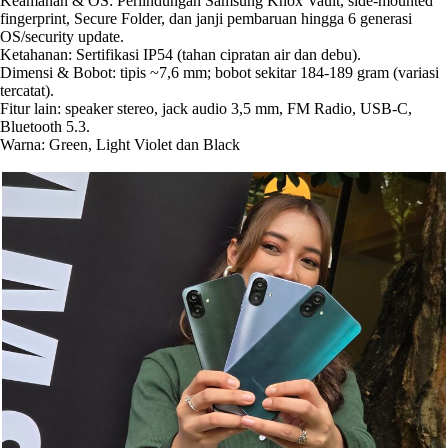
Keamanan & OS: Perlindungan Samsung Knox Vault, side-mounted
fingerprint, Secure Folder, dan janji pembaruan hingga 6 generasi
OS/security update.
Ketahanan: Sertifikasi IP54 (tahan cipratan air dan debu).
Dimensi & Bobot: tipis ~7,6 mm; bobot sekitar 184-189 gram (variasi
tercatat).
Fitur lain: speaker stereo, jack audio 3,5 mm, FM Radio, USB-C,
Bluetooth 5.3.
Warna: Green, Light Violet dan Black