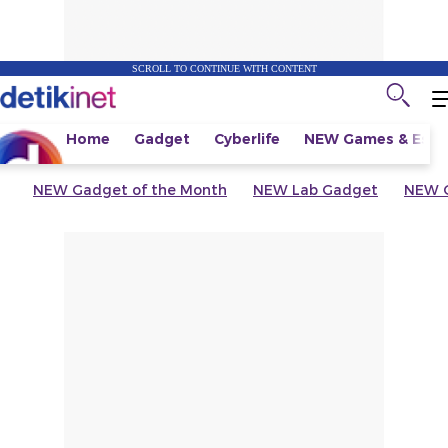
SCROLL TO CONTINUE WITH CONTENT
Home
Gadget
Cyberlife
NEW
Games & Espo
NEW
Gadget of the Month
NEW
Lab Gadget
NEW
G