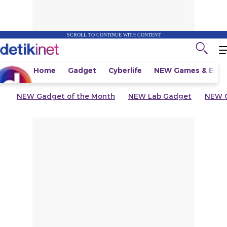
SCROLL TO CONTINUE WITH CONTENT
Home
Gadget
Cyberlife
NEW
Games & Espo
NEW
Gadget of the Month
NEW
Lab Gadget
NEW
G