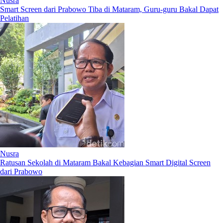
Nusra
Smart Screen dari Prabowo Tiba di Mataram, Guru-guru Bakal Dapat
Pelatihan
Nusra
Ratusan Sekolah di Mataram Bakal Kebagian Smart Digital Screen
dari Prabowo