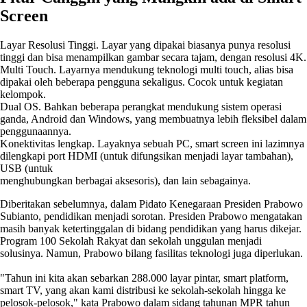
Screen
Layar Resolusi Tinggi. Layar yang dipakai biasanya punya resolusi
tinggi dan bisa menampilkan gambar secara tajam, dengan resolusi 4K.
Multi Touch. Layarnya mendukung teknologi multi touch, alias bisa
dipakai oleh beberapa pengguna sekaligus. Cocok untuk kegiatan
kelompok.
Dual OS. Bahkan beberapa perangkat mendukung sistem operasi
ganda, Android dan Windows, yang membuatnya lebih fleksibel dalam
penggunaannya.
Konektivitas lengkap. Layaknya sebuah PC, smart screen ini lazimnya
dilengkapi port HDMI (untuk difungsikan menjadi layar tambahan),
USB (untuk
menghubungkan berbagai aksesoris), dan lain sebagainya.
Diberitakan sebelumnya, dalam Pidato Kenegaraan Presiden Prabowo
Subianto, pendidikan menjadi sorotan. Presiden Prabowo mengatakan
masih banyak ketertinggalan di bidang pendidikan yang harus dikejar.
Program 100 Sekolah Rakyat dan sekolah unggulan menjadi
solusinya. Namun, Prabowo bilang fasilitas teknologi juga diperlukan.
"Tahun ini kita akan sebarkan 288.000 layar pintar, smart platform,
smart TV, yang akan kami distribusi ke sekolah-sekolah hingga ke
pelosok-pelosok," kata Prabowo dalam sidang tahunan MPR tahun