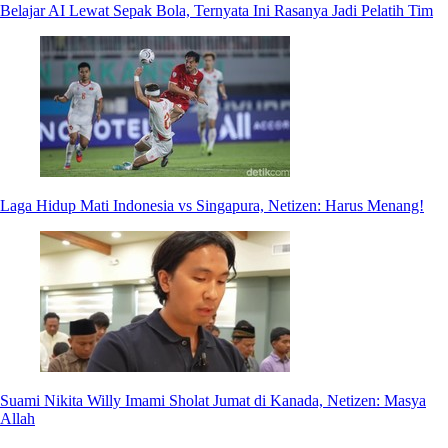
Belajar AI Lewat Sepak Bola, Ternyata Ini Rasanya Jadi Pelatih Tim
Laga Hidup Mati Indonesia vs Singapura, Netizen: Harus Menang!
Suami Nikita Willy Imami Sholat Jumat di Kanada, Netizen: Masya
Allah