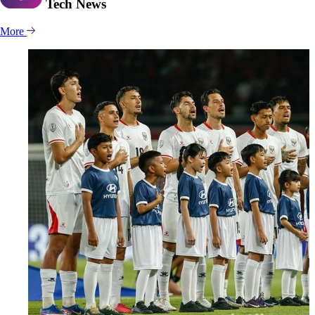
Tech
News
More