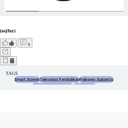
(asj/fay)
6
TAGS
Smart Screen
Teknologi Pendidikan
Prabowo Subianto
Perangkat Layar Pintar
Hut Ri Ke-80