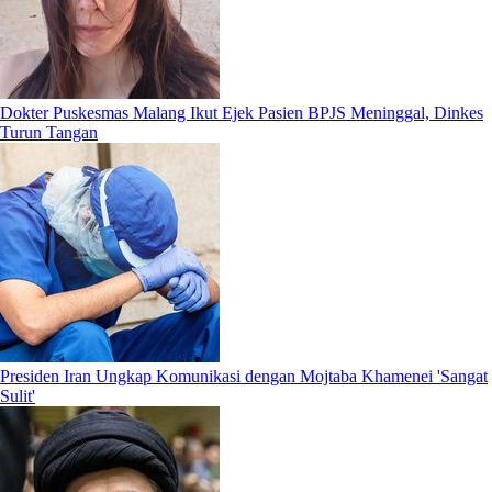
Dokter Puskesmas Malang Ikut Ejek Pasien BPJS Meninggal, Dinkes
Turun Tangan
Presiden Iran Ungkap Komunikasi dengan Mojtaba Khamenei 'Sangat
Sulit'