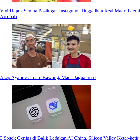
Vini Hapus Semua Postingan Instagram, Tinggalkan Real Madrid demi
Arsenal?
Asep Ayam vs Imam Bawang, Mana Jagoanmu?
3 Sosok Genius di Balik Ledakan AI China, Silicon Valley Ketar-ketir