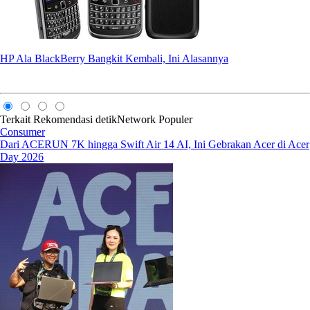
HP Ala BlackBerry Bangkit Kembali, Ini Alasannya
Terkait
Rekomendasi
detikNetwork
Populer
Consumer
Dari ACERUN 7K hingga Swift Air 14 AI, Ini Gebrakan Acer di Acer
Day 2026