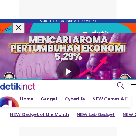
SCROLL TO CONTINUE WITH CONTENT
LIVE
Home
Gadget
Cyberlife
NEW
Games & Espo
NEW
Gadget of the Month
NEW
Lab Gadget
NEW
G