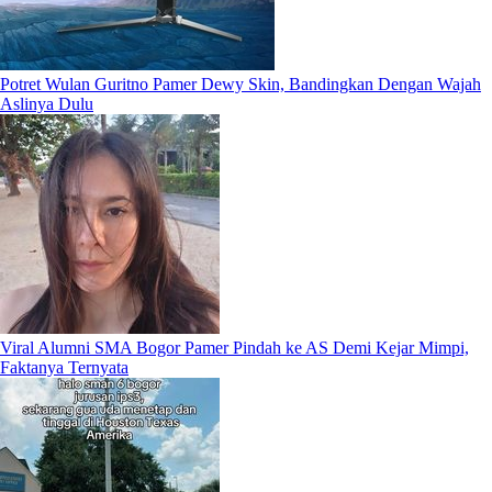
Potret Wulan Guritno Pamer Dewy Skin, Bandingkan Dengan Wajah
Aslinya Dulu
Viral Alumni SMA Bogor Pamer Pindah ke AS Demi Kejar Mimpi,
Faktanya Ternyata