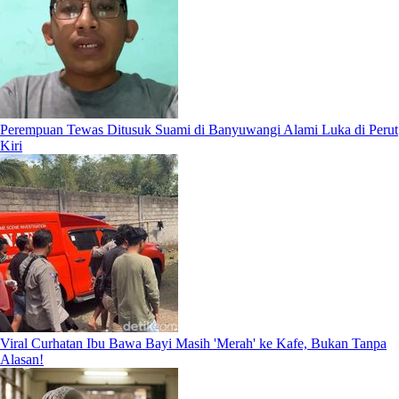
Perempuan Tewas Ditusuk Suami di Banyuwangi Alami Luka di Perut
Kiri
Viral Curhatan Ibu Bawa Bayi Masih 'Merah' ke Kafe, Bukan Tanpa
Alasan!