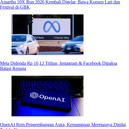
Amartha 10X Run 2026 Kembali Digelar, Bawa Konsep Lari dan
Festival di GBK
Meta Didenda Rp 10,12 Triliun, Instagram & Facebook Dipaksa
Batasi Remaja
OpenAI Rem Pengembangan Astra, Kemampuan Meretasnya Dinilai