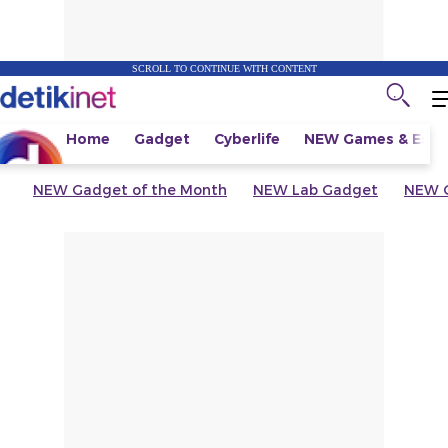
SCROLL TO CONTINUE WITH CONTENT
Home
Gadget
Cyberlife
NEW
Games & Espo
NEW
Gadget of the Month
NEW
Lab Gadget
NEW
G