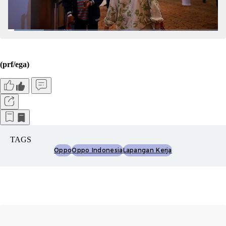
(prf/ega)
TAGS
Oppo
Oppo Indonesia
Lapangan Kerja