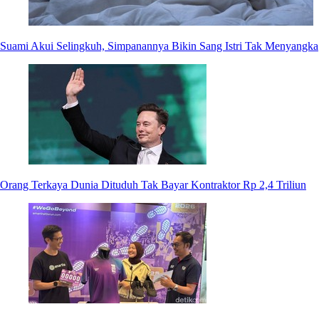
Suami Akui Selingkuh, Simpanannya Bikin Sang Istri Tak Menyangka
Orang Terkaya Dunia Dituduh Tak Bayar Kontraktor Rp 2,4 Triliun