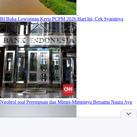
BI Buka Lowongan Kerja PCPM 2026 Hari Ini, Cek Syaratnya
Ngobrol soal Perempuan dan Mimpi-Mimpinya Bersama Naura Ayu