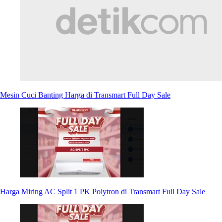
Mesin Cuci Banting Harga di Transmart Full Day Sale
Harga Miring AC Split 1 PK Polytron di Transmart Full Day Sale