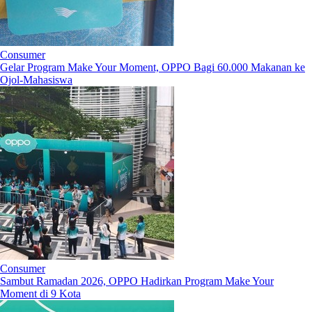
Consumer
Gelar Program Make Your Moment, OPPO Bagi 60.000 Makanan ke
Ojol-Mahasiswa
Consumer
Sambut Ramadan 2026, OPPO Hadirkan Program Make Your
Moment di 9 Kota