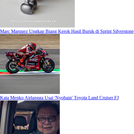
Marc Marquez Ungkap Biang Kerok Hasil Buruk di Sprint Silverstone
Kata Menko Airlangga Usai 'Nyobain' Toyota Land Cruiser FJ