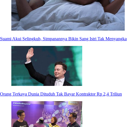
Suami Akui Selingkuh, Simpanannya Bikin Sang Istri Tak Menyangka
Orang Terkaya Dunia Dituduh Tak Bayar Kontraktor Rp 2,4 Triliun