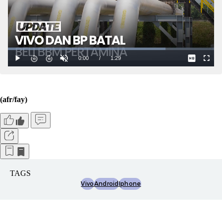
(afr/fay)
TAGS
Vivo
Android
Iphone