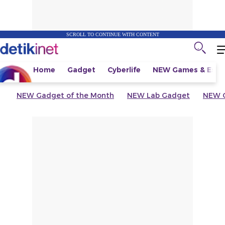
SCROLL TO CONTINUE WITH CONTENT
Home
Gadget
Cyberlife
NEW
Games & Espo
NEW
Gadget of the Month
NEW
Lab Gadget
NEW
G