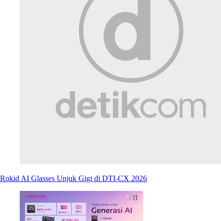
Rokid AI Glasses Unjuk Gigi di DTI-CX 2026