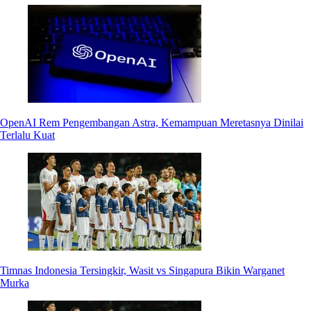
OpenAI Rem Pengembangan Astra, Kemampuan Meretasnya Dinilai
Terlalu Kuat
Timnas Indonesia Tersingkir, Wasit vs Singapura Bikin Warganet
Murka