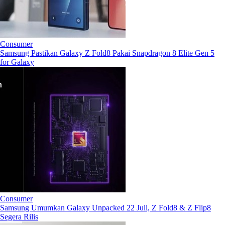
Consumer
Samsung Pastikan Galaxy Z Fold8 Pakai Snapdragon 8 Elite Gen 5
for Galaxy
Consumer
Samsung Umumkan Galaxy Unpacked 22 Juli, Z Fold8 & Z Flip8
Segera Rilis