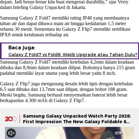
depan. Jadi benar-benar kita buat mengenai durability," ujar Verry
dalam briefing Galaxy Unpacked di Jakarta.
Samsung Galaxy Z Fold7 memiliki rating IP48 yang membuatnya
tahan air dan dapat dibawa main air hingga kedalaman 1,5 meter
selama 30 menit. Sementara itu Galaxy Z Flip7 memiliki sertifikasi
IPX8 untuk ketahanan terhadap air.
Baca juga:
Galaxy Z Fold7 vs Fold6: Wajib Upgrade atau Tahan Dulu?
Samsung Galaxy Z Fold7 memiliki ketebalan 4,2mm dalam keadaan
dibuka dan 8,9mm dalam keadaan dilipat. Bobotnya hanya 215 gram
padahal memiliki layar utama yang lebih besar yaitu 8 inch.
Galaxy Z Flip7 juga mengusung desain lebih tipis dengan ketebalan
6,5 saat dibuka dan 13,7mm saat dilipat, dengan bobot 188 gram.
Meski begitu, Samsung berhasil menyematkan baterai lebih besar
berkapasitas 4.300 mAh di Galaxy Z Flip7.
Samsung Galaxy Unpacked Watch Party 2026:
First Impression The New Galaxy Foldable &
Galaxy Watch Series