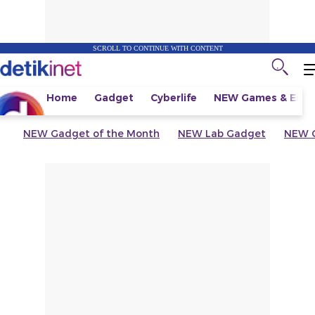
SCROLL TO CONTINUE WITH CONTENT
Home
Gadget
Cyberlife
NEW
Games & Espo
NEW
Gadget of the Month
NEW
Lab Gadget
NEW
G