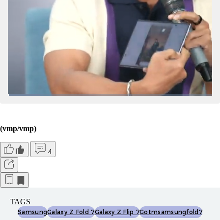
(vmp/vmp)
4
TAGS
Samsung
Galaxy Z Fold 7
Galaxy Z Flip 7
Gotmsamsungfold7