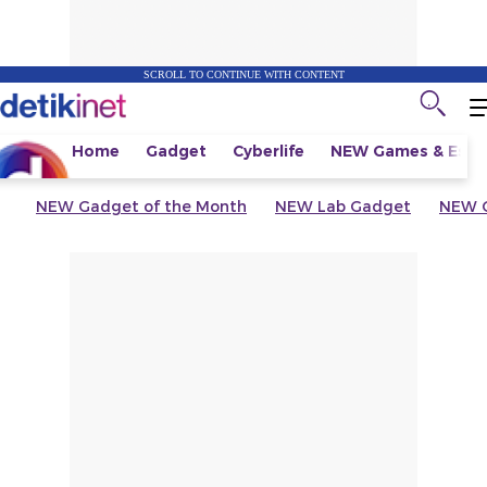
SCROLL TO CONTINUE WITH CONTENT
Home
Gadget
Cyberlife
NEW
Games & Espo
NEW
Gadget of the Month
NEW
Lab Gadget
NEW
G