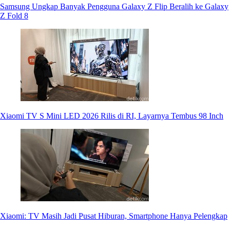
Samsung Ungkap Banyak Pengguna Galaxy Z Flip Beralih ke Galaxy
Z Fold 8
Xiaomi TV S Mini LED 2026 Rilis di RI, Layarnya Tembus 98 Inch
Xiaomi: TV Masih Jadi Pusat Hiburan, Smartphone Hanya Pelengkap