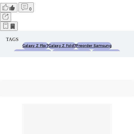
0
TAGS
Galaxy Z Flip7
Galaxy Z Fold7
Preorder Samsung
Harga Galaxy Z Flip7
Harga Galaxy Z Fold7
Galaxy Z Fold 7
Galaxy Z Flip 7
Gotmsamsungfold7