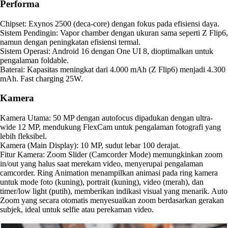
Performa
Chipset: Exynos 2500 (deca-core) dengan fokus pada efisiensi daya.
Sistem Pendingin: Vapor chamber dengan ukuran sama seperti Z Flip6,
namun dengan peningkatan efisiensi termal.
Sistem Operasi: Android 16 dengan One UI 8, dioptimalkan untuk
pengalaman foldable.
Baterai: Kapasitas meningkat dari 4.000 mAh (Z Flip6) menjadi 4.300
mAh. Fast charging 25W.
Kamera
Kamera Utama: 50 MP dengan autofocus dipadukan dengan ultra-
wide 12 MP, mendukung FlexCam untuk pengalaman fotografi yang
lebih fleksibel.
Kamera (Main Display): 10 MP, sudut lebar 100 derajat.
Fitur Kamera: Zoom Slider (Camcorder Mode) memungkinkan zoom
in/out yang halus saat merekam video, menyerupai pengalaman
camcorder. Ring Animation menampilkan animasi pada ring kamera
untuk mode foto (kuning), portrait (kuning), video (merah), dan
timer/low light (putih), memberikan indikasi visual yang menarik. Auto
Zoom yang secara otomatis menyesuaikan zoom berdasarkan gerakan
subjek, ideal untuk selfie atau perekaman video.