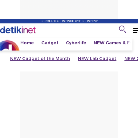
SCROLL TO CONTINUE WITH CONTENT
Home
Gadget
Cyberlife
NEW
Games & Espo
NEW
Gadget of the Month
NEW
Lab Gadget
NEW
G