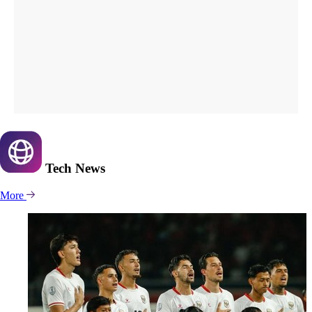
Tech
News
More