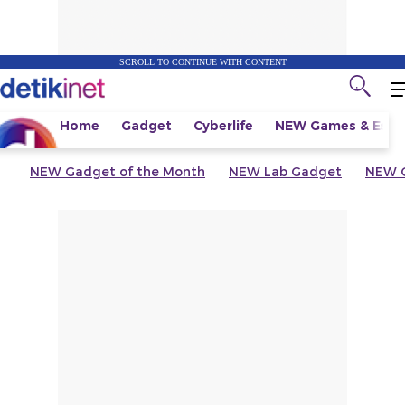
SCROLL TO CONTINUE WITH CONTENT
Home
Gadget
Cyberlife
NEW
Games & Espo
NEW
Gadget of the Month
NEW
Lab Gadget
NEW
G