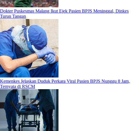
Dokter Puskesmas Malang Ikut Ejek Pasien BPJS Meninggal, Dinkes
Turun Tangan
Kemenkes Jelaskan Duduk Perkara Viral Pasien BPJS Nunggu 8 Jam,
Ternyata di RSCM