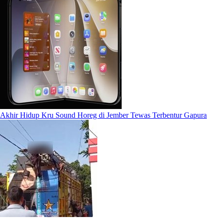
Akhir Hidup Kru Sound Horeg di Jember Tewas Terbentur Gapura