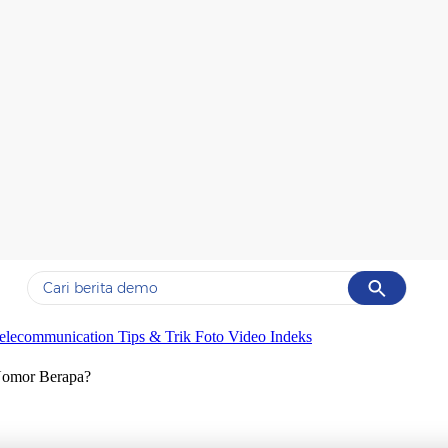
Cancel
Yang sedang ramai dicari
elecommunication
Tips & Trik
Foto
Video
Indeks
#1
piala presiden 2026
Nomor Berapa?
#2
prabowo
#3
gempa hari ini