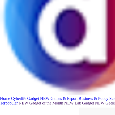
Home
Cyberlife
Gadget
NEW
Games & Esport
Business & Policy
Sc
Terpopuler
NEW
Gadget of the Month
NEW
Lab Gadget
NEW
Geeks