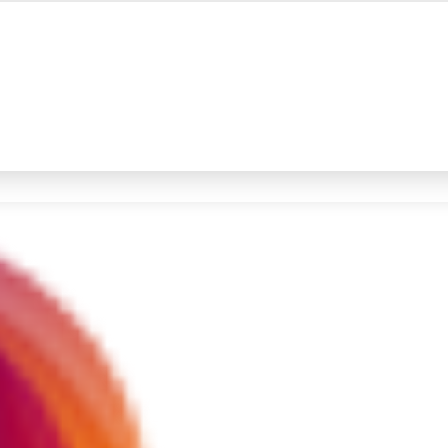
#4
demo
#5
iran
Promoted
Terakhir yang dicari
Loading...