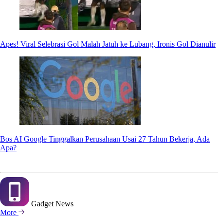
Apes! Viral Selebrasi Gol Malah Jatuh ke Lubang, Ironis Gol Dianulir
Bos AI Google Tinggalkan Perusahaan Usai 27 Tahun Bekerja, Ada
Apa?
Gadget
News
More