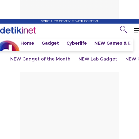
SCROLL TO CONTINUE WITH CONTENT
Home
Gadget
Cyberlife
NEW
Games & Espo
NEW
Gadget of the Month
NEW
Lab Gadget
NEW
G