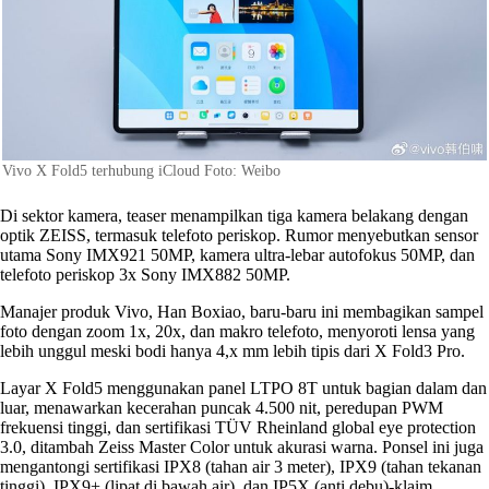
Vivo X Fold5 terhubung iCloud Foto: Weibo
Di sektor kamera, teaser menampilkan tiga kamera belakang dengan
optik ZEISS, termasuk telefoto periskop. Rumor menyebutkan sensor
utama Sony IMX921 50MP, kamera ultra-lebar autofokus 50MP, dan
telefoto periskop 3x Sony IMX882 50MP.
Manajer produk Vivo, Han Boxiao, baru-baru ini membagikan sampel
foto dengan zoom 1x, 20x, dan makro telefoto, menyoroti lensa yang
lebih unggul meski bodi hanya 4,x mm lebih tipis dari X Fold3 Pro.
Layar X Fold5 menggunakan panel LTPO 8T untuk bagian dalam dan
luar, menawarkan kecerahan puncak 4.500 nit, peredupan PWM
frekuensi tinggi, dan sertifikasi TÜV Rheinland global eye protection
3.0, ditambah Zeiss Master Color untuk akurasi warna. Ponsel ini juga
mengantongi sertifikasi IPX8 (tahan air 3 meter), IPX9 (tahan tekanan
tinggi), IPX9+ (lipat di bawah air), dan IP5X (anti debu)-klaim