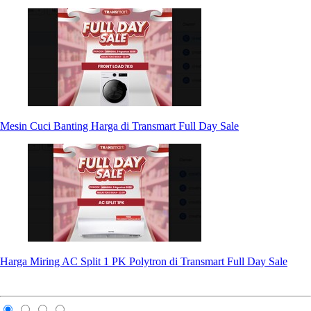
Mesin Cuci Banting Harga di Transmart Full Day Sale
Harga Miring AC Split 1 PK Polytron di Transmart Full Day Sale