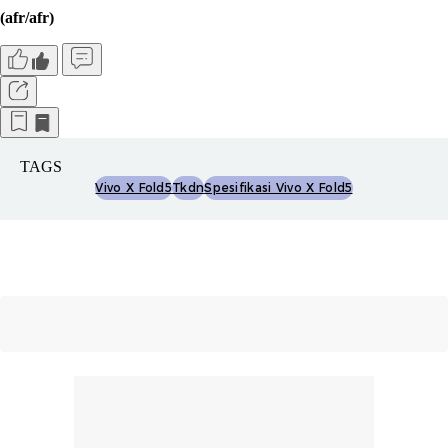
(afr/afr)
TAGS
Vivo X Fold5
Tkdn
Spesifikasi Vivo X Fold5