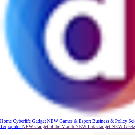
Home
Cyberlife
Gadget
NEW
Games & Esport
Business & Policy
Sc
Terpopuler
NEW
Gadget of the Month
NEW
Lab Gadget
NEW
Geeks