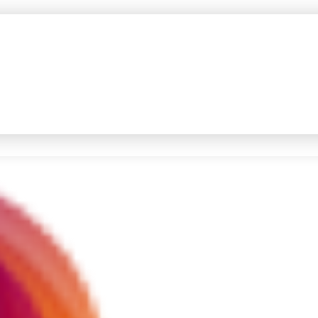
#4
demo
#5
iran
Promoted
Terakhir yang dicari
Loading...