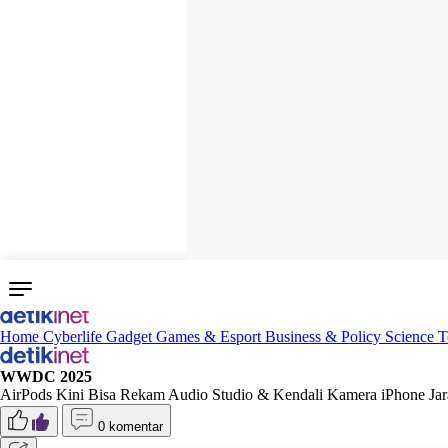
Home
Cyberlife
Gadget
Games & Esport
Business & Policy
Science
T
WWDC 2025
AirPods Kini Bisa Rekam Audio Studio & Kendali Kamera iPhone Jar
0 komentar