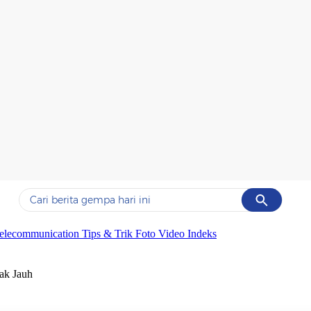
Cancel
Yang sedang ramai dicari
elecommunication
Tips & Trik
Foto
Video
Indeks
#1
piala presiden 2026
ak Jauh
#2
prabowo
#3
gempa hari ini