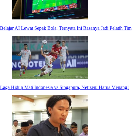
Belajar AI Lewat Sepak Bola, Ternyata Ini Rasanya Jadi Pelatih Tim
Laga Hidup Mati Indonesia vs Singapura, Netizen: Harus Menang!