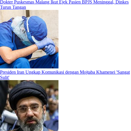
Dokter Puskesmas Malang Ikut Ejek Pasien BPJS Meninggal, Dinkes
Turun Tangan
Presiden Iran Ungkap Komunikasi dengan Mojtaba Khamenei 'Sangat
Sulit'