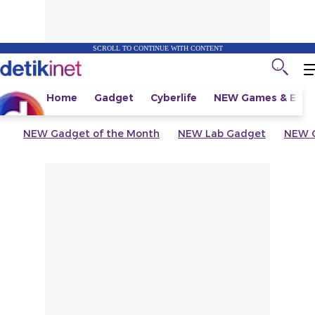
SCROLL TO CONTINUE WITH CONTENT
Home
Gadget
Cyberlife
NEW
Games & Espo
NEW
Gadget of the Month
NEW
Lab Gadget
NEW
G