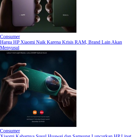
Consumer
Harga HP Xiaomi Naik Karena Krisis RAM, Brand Lain Akan
Menyusul
Consumer
Xiaomi Kabarnya Susul Huawei dan Samsung Luncurkan HP Lipat