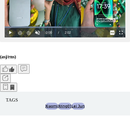
(asj/rns)
TAGS
Xiaomi
Xring01
Lei Jun