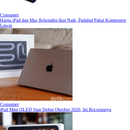
Consumer
Harga iPad dan Mac Rekondisi Ikut Naik, Padahal Pakai Komponen
Lawas
Consumer
iPad Mini OLED Siap Debut Oktober 2026, Ini Bocorannya