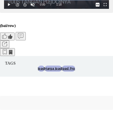
(bai/row)
TAGS
Ipad
Harga Ipad
Ipad Pro