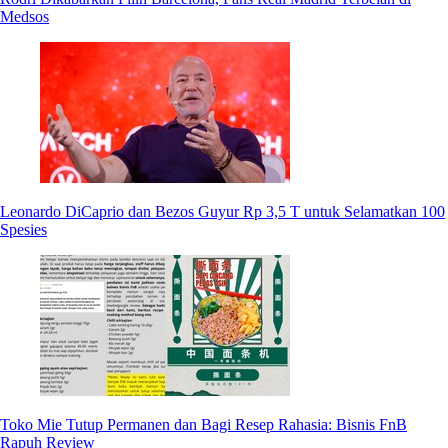
Medsos
Leonardo DiCaprio dan Bezos Guyur Rp 3,5 T untuk Selamatkan 100
Spesies
Toko Mie Tutup Permanen dan Bagi Resep Rahasia: Bisnis FnB
Rapuh Review