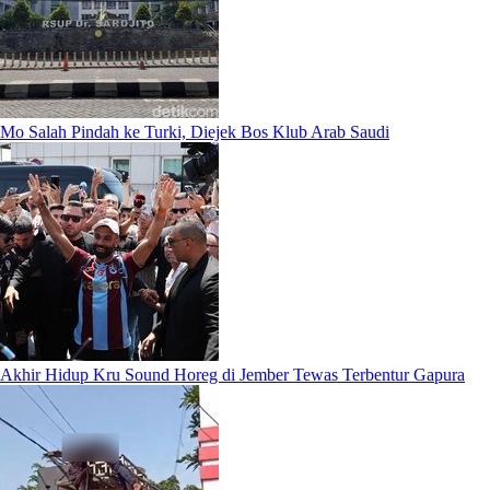
Mo Salah Pindah ke Turki, Diejek Bos Klub Arab Saudi
Akhir Hidup Kru Sound Horeg di Jember Tewas Terbentur Gapura