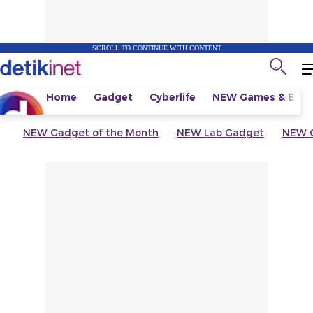
SCROLL TO CONTINUE WITH CONTENT
Home
Gadget
Cyberlife
NEW
Games & Espo
NEW
Gadget of the Month
NEW
Lab Gadget
NEW
G