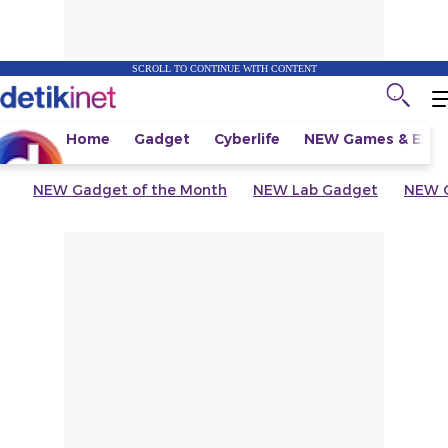
SCROLL TO CONTINUE WITH CONTENT
Home
Gadget
Cyberlife
NEW
Games & Espo
NEW
Gadget of the Month
NEW
Lab Gadget
NEW
G