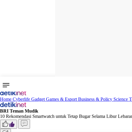
Home
Cyberlife
Gadget
Games & Esport
Business & Policy
Science
T
BRI Teman Mudik
10 Rekomendasi Smartwatch untuk Tetap Bugar Selama Libur Lebara