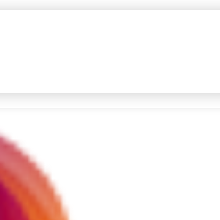
#4
iran
#5
gempa hari ini
Promoted
Terakhir yang dicari
Loading...