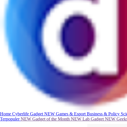
Home
Cyberlife
Gadget
NEW
Games & Esport
Business & Policy
Sc
Terpopuler
NEW
Gadget of the Month
NEW
Lab Gadget
NEW
Geeks