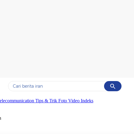
Cancel
Yang sedang ramai dicari
elecommunication
Tips & Trik
Foto
Video
Indeks
#1
data live draw sgp
n
#2
kebakaran
#3
prabowo