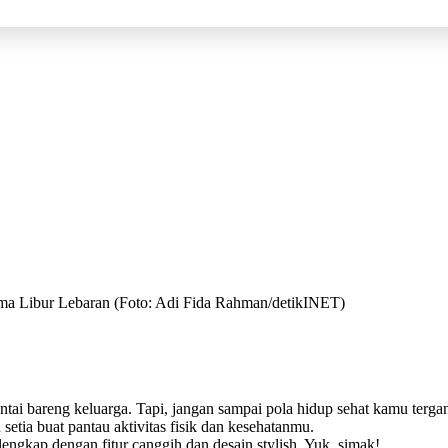
ma Libur Lebaran (Foto: Adi Fida Rahman/detikINET)
antai bareng keluarga. Tapi, jangan sampai pola hidup sehat kamu terg
setia buat pantau aktivitas fisik dan kesehatanmu.
engkap dengan fitur canggih dan desain stylish. Yuk, simak!