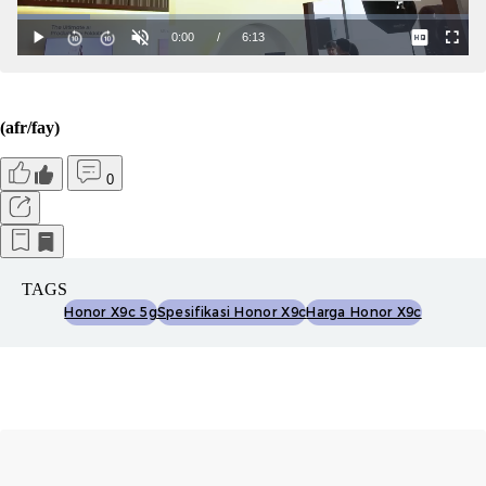
(afr/fay)
0
TAGS
Honor X9c 5g
Spesifikasi Honor X9c
Harga Honor X9c