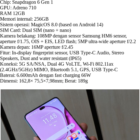
Chip: Snapdragon 6 Gen 1
GPU: Adreno 710
RAM 12GB
Memori internal: 256GB
Sistem operasi: MagicOS 8.0 (based on Android 14)
SIM Card: Dual SIM (nano + nano)
Kamera belakang: 108MP dengan sensor Samsung HM6 sensor,
aperture f/1.75, OIS + EIS, LED flash; 5MP ultra-wide aperture f/2.2
Kamera depan: 16MP aperture f/2.45
Fitur: In-display fingerprint sensor, USB Type-C Audio, Stereo
Speakers, Dust and water resistant (IP65)
Koneksi: 5G SA/NSA, Dual 4G VoLTE, Wi-Fi 802.11ax
(2.4GHz/5GHz) MIMO, Bluetooth 5.1, GPS, USB Type-C
Baterai: 6.600mAh dengan fast charging 66W
Dimensi: 162,8× 75,5×7,98mm; Berat: 189g