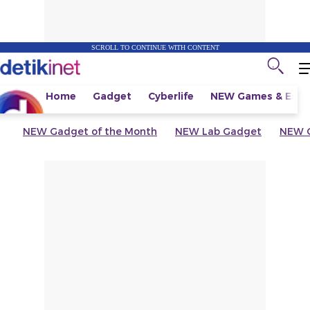
SCROLL TO CONTINUE WITH CONTENT
Home
Gadget
Cyberlife
NEW
Games & Espo
NEW
Gadget of the Month
NEW
Lab Gadget
NEW
G