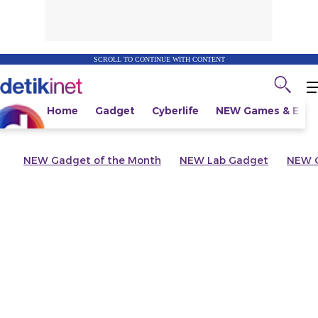
SCROLL TO CONTINUE WITH CONTENT
Home
Gadget
Cyberlife
NEW
Games & Espo
NEW
Gadget of the Month
NEW
Lab Gadget
NEW
G