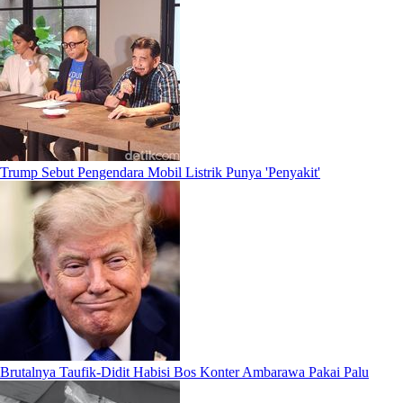
Trump Sebut Pengendara Mobil Listrik Punya 'Penyakit'
Brutalnya Taufik-Didit Habisi Bos Konter Ambarawa Pakai Palu