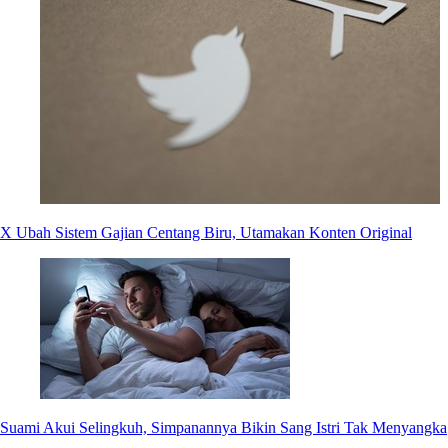
X Ubah Sistem Gajian Centang Biru, Utamakan Konten Original
Suami Akui Selingkuh, Simpanannya Bikin Sang Istri Tak Menyangka