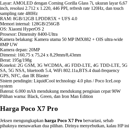
Layar: AMOLED dengan Corning Gorilla Glass 7i, ukuran layar 6,67
inch, resolusi 2.712 x 1.220, 446 PPI, refresh rate 120Hz, dan touch
sampling rate 480Hz
RAM: 8GB/12GB LPDDR5X + UFS 4.0
Memori internal: 128GB/256GB
OS: Xiaomi HyperOS 2
Prosesor: Dimensity 8400-Ultra
Kamera belakang: Kamera utama 50 MP IMX882 + OIS ultra-wide
8MP UW
Kamera depan: 20MP
Dimensi: 160,75 x 75,24 x 8,29mm/8,43mm
Berat: 195g/198g
Koneksi: 2G GSM, 3G WCDMA, 4G FDD-LTE, 4G TDD-LTE, 5G
SA, 5G NSA, bluetooth 5.4, WiFi 802.11a,BTS.4 dual-frequency
GPS, NFC, dan IR Blaster
Sistem pendingin: LiquidCool technology 4.0 plus / Poco IceLoop
system
Baterai: 6.000 mAh mendukung mendukung pengisian cepat 90W
Pilihan warna: Black, Green, dan Iron Man Edition
Harga Poco X7 Pro
Jeksen mengungkapkan
harga Poco X7 Pro
bervariasi, sebab
pihaknya menawarkan dua pilihan. Dirinya menyebutkan, kalau HP ini