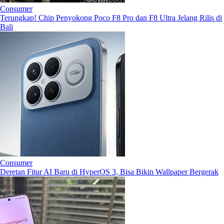
Consumer
Terungkap! Chip Penyokong Poco F8 Pro dan F8 Ultra Jelang Rilis di
Bali
Consumer
Deretan Fitur AI Baru di HyperOS 3, Bisa Bikin Wallpaper Bergerak