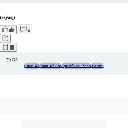
(asj/asj)
0
TAGS
Poco X7
Poco X7 Pro
Spesifikasi Poco
Xiaomi