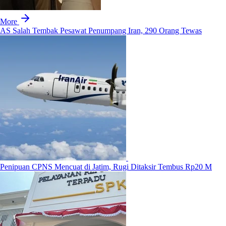
More
AS Salah Tembak Pesawat Penumpang Iran, 290 Orang Tewas
Penipuan CPNS Mencuat di Jatim, Rugi Ditaksir Tembus Rp20 M