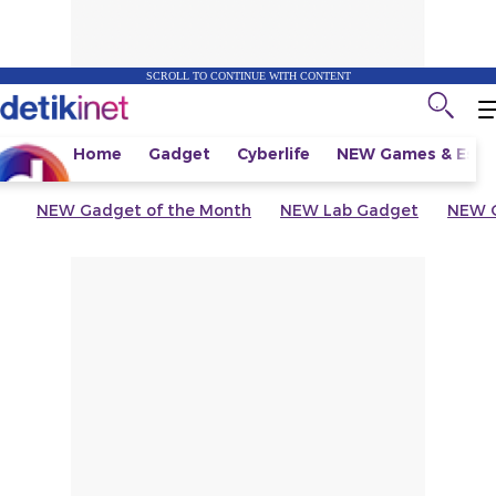
SCROLL TO CONTINUE WITH CONTENT
Home
Gadget
Cyberlife
NEW
Games & Espo
NEW
Gadget of the Month
NEW
Lab Gadget
NEW
G