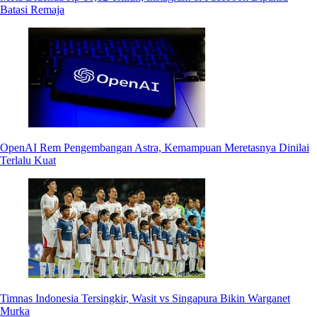
Batasi Remaja
OpenAI Rem Pengembangan Astra, Kemampuan Meretasnya Dinilai
Terlalu Kuat
Timnas Indonesia Tersingkir, Wasit vs Singapura Bikin Warganet
Murka