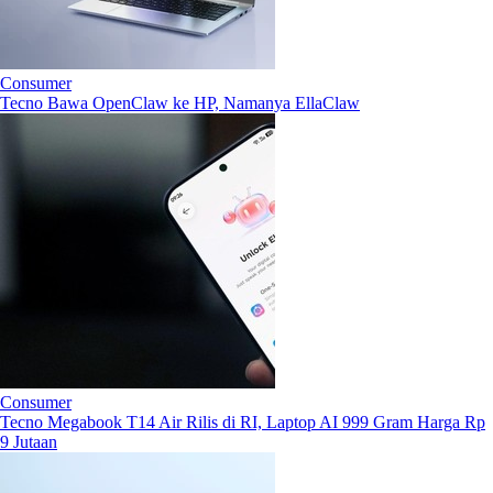
Consumer
Tecno Bawa OpenClaw ke HP, Namanya EllaClaw
Consumer
Tecno Megabook T14 Air Rilis di RI, Laptop AI 999 Gram Harga Rp
9 Jutaan