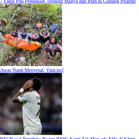
7 Fakta Pilu Pendakian Terakhir Maliya dan Irfan di Gunung Piramid
Awas Nanti Menyesal, Vinicius!
RSUP soal Penghina Pasien BPJS: Kami Tak Mau ada Elda di Klinis