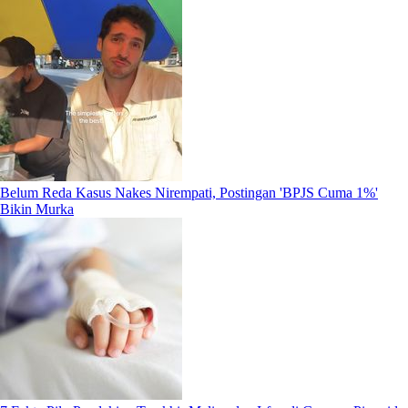
Belum Reda Kasus Nakes Nirempati, Postingan 'BPJS Cuma 1%'
Bikin Murka