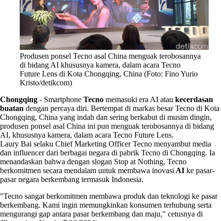
Produsen ponsel Tecno asal China menguak terobosannya
di bidang AI khususnya kamera, dalam acara Tecno
Future Lens di Kota Chongqing, China (Foto: Fino Yurio
Kristo/detikcom)
Chongqing
-
Smartphone
Tecno
memasuki era AI atau
kecerdasan
buatan
dengan percaya diri. Bertempat di markas besar Tecno di Kota
Chongqing, China yang indah dan sering berkabut di musim dingin,
produsen ponsel asal China ini pun menguak terobosannya di bidang
AI, khususnya kamera, dalam acara Tecno Future Lens.
Laury Bai selaku Chief Marketing Officer Tecno menyambut media
dan influencer dari berbagai negara di pabrik Tecno di Chongqing. Ia
menandaskan bahwa dengan slogan Stop at Nothing, Tecno
berkomitmen secara mendalam untuk membawa inovasi
AI
ke pasar-
pasar negara berkembang termasuk Indonesia.
"Tecno sangat berkomitmen membawa produk dan teknologi ke pasar
berkembang. Kami ingin memungkinkan konsumen terhubung serta
mengurangi gap antara pasar berkembang dan maju," cetusnya di