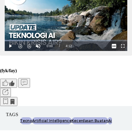
(fyk/fay)
TAGS
Tecno
Artificial Intelligence
Kecerdasan Buatan
Ai