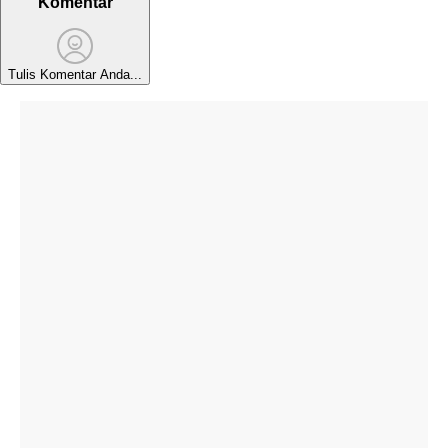
Komentar
Tulis Komentar Anda...