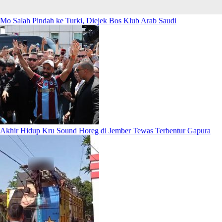
Mo Salah Pindah ke Turki, Diejek Bos Klub Arab Saudi
Akhir Hidup Kru Sound Horeg di Jember Tewas Terbentur Gapura