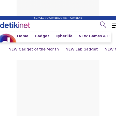
SCROLL TO CONTINUE WITH CONTENT
Home
Gadget
Cyberlife
NEW
Games & Espo
NEW
Gadget of the Month
NEW
Lab Gadget
NEW
G