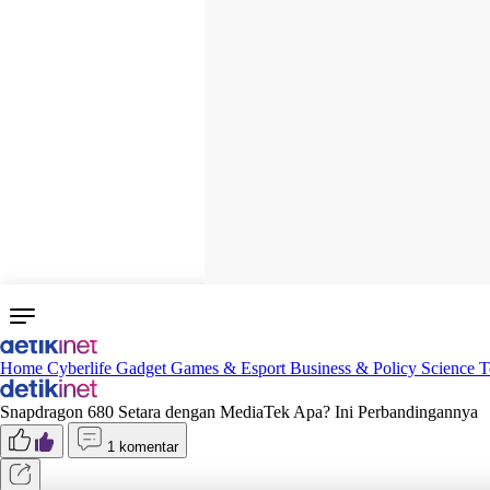
Home
Cyberlife
Gadget
Games & Esport
Business & Policy
Science
T
Snapdragon 680 Setara dengan MediaTek Apa? Ini Perbandingannya
1 komentar