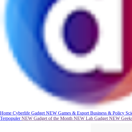
Home
Cyberlife
Gadget
NEW
Games & Esport
Business & Policy
Sc
Terpopuler
NEW
Gadget of the Month
NEW
Lab Gadget
NEW
Geeks