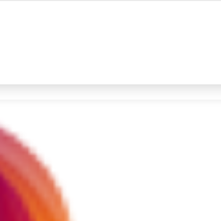
#4
iran
#5
demo
Promoted
Terakhir yang dicari
Loading...