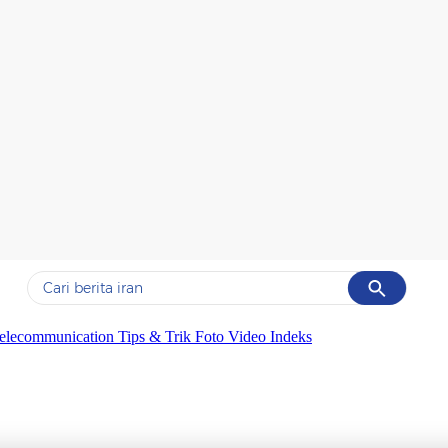
Cancel
Yang sedang ramai dicari
elecommunication
Tips & Trik
Foto
Video
Indeks
#1
data live draw sgp
#2
gempa hari ini
#3
prabowo