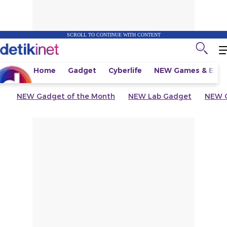
SCROLL TO CONTINUE WITH CONTENT
Home
Gadget
Cyberlife
NEW
Games & Espo
NEW
Gadget of the Month
NEW
Lab Gadget
NEW
G