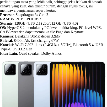
perlindungan mata yang lebih baik, sehingga jelas bahkan di bawah
cahaya yang kuat, dan tekstur buram, dengan stylus fokus, ini
membawa pengalaman seperti kertas,
Proseso
r: Snapdragon 8s Gen 3
RAM
: 8/12GB LPDDR5X
Storage
: 128GB (UFS 2.1) 256/512 GB (UFS 4.0)
OS:
HyperOS 2 mendukung PC-level multitasking, PC-level WPS,
CAJViewer dan dapat membuka file Page dan Keynote
Kamera
: Belakang 50MP, depan 32MP
Baterai
: 8400mAh, fast charging 67W
Koneksi
: Wi-Fi 7 802.11 ax (2.4GHz + 5GHz), Bluetooth 5.4, USB
Type-C USB3.2 Gen
Fitur Lain
: Quad speaker, Dolby Atmos'