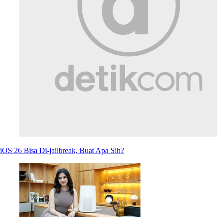
iOS 26 Bisa Di-jailbreak, Buat Apa Sih?