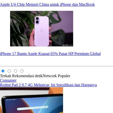
Apple Uji Chip Memori China untuk iPhone dan MacBook
iPhone 17 Bantu Apple Kuasai 65% Pasar HP Premium Global
Terkait
Rekomendasi
detikNetwork
Populer
Consumer
Redmi Pad 2 9.7 4G Meluncur, Ini Spesifikasi dan Harganya