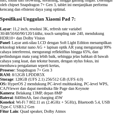
hari, mulai dari browsing, streaming, hingga gaming ringan. Ditenagai
oleh chipset Snapdragon 7+ Gen 3, tablet ini menjanjikan performa
kencang dan efisiensi daya yang optimal.
Spesifikasi Unggulan Xiaomi Pad 7:
Layar
: 11,2 inch, resolusi 3K, refresh rate variabel
30/48/50/60/90/120/144hz, touch sampling rate 240, mendukung
HDR10+ dan Dolby Vision
Panel
: Layar anti-silau LCD dengan Soft Light Edition menampilkan
teknologi tekstur nano AG + lapisan optik AR yang mengurangi 99%
cahaya interferensi, mengurangi reflektifitas hingga 65%, dan
perlindungan mata yang lebih baik, sehingga jelas bahkan di bawah
cahaya yang kuat, dan tekstur buram, dengan stylus fokus, ini
membawa pengalaman seperti kertas,
Proseso
r: Snapdragon 7+ Gen 3
RAM
: 8/12GB LPDDR5X
Storage
: 128GB (UFS 2.1) 256/512 GB (UFS 4.0)
OS:
HyperOS 2 mendukung PC-level multitasking, PC-level WPS,
CAJViewer dan dapat membuka file Page dan Keynote
Kamera
: Belakang 13MP, depan 8MP
Baterai
: 8400mAh, fast charging 45W
Koneksi
: Wi-Fi 7 802.11 ax (2.4GHz + 5GHz), Bluetooth 5.4, USB
Type-C USB3.2 Gen
Fitur Lain
: Quad speaker, Dolby Atmos